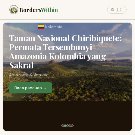
Borders
Within
ID 🇮🇩
Kolombia
DESTINASI
Taman Nasional Chiribiquete:
Permata Tersembunyi
Amazonia Kolombia yang
Sakral
Amazonia Kolombia
Baca panduan →