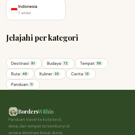
Indonesia
7 artikel
Jelajahi per kategori
Destinasi
Budaya
Tempat
91
72
58
Rute
Kuliner
Cerita
46
33
13
Panduan
11
Borders
Within
Panduan travel ke kota kecil,
desa, dan tempat tersembunyi di
antara destinasi besar dunia.