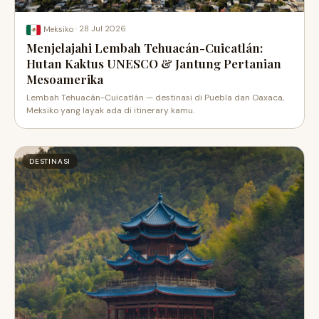
·
28 Jul 2026
Meksiko
Menjelajahi Lembah Tehuacán-Cuicatlán:
Hutan Kaktus UNESCO & Jantung Pertanian
Mesoamerika
Lembah Tehuacán-Cuicatlán — destinasi di Puebla dan Oaxaca,
Meksiko yang layak ada di itinerary kamu.
DESTINASI