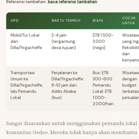
Referensi tambahan:
baca referensi tambahan
COCOK
OPSI
WAKTU TEMPUH
BIAYA
UNTUK
Mobil/Tur Lokal
2-4 jam
ETB 1.500-
Wisata
dari
(tergantung
3.000
yang ing
Dilla/Yirgacheffe
desa tujuan)
(nego)
fleksibili
dan
kenyam
Transportasi
Perjalanan ke
Bus: ETB
Wisata
Umum ke
Dilla/Yirgacheffe:
300-600
dengan
Dilla/Yirgacheffe,
8-10 jam dari
Pemandu
budget
lalu Pemandu
Addis Ababa
Lokal: ETB
terbatas
Lokal
(bus)
1.000-
petuala
2.000/hari
Sangat disarankan untuk menggunakan pemandu lokal 
komunitas Gedeo. Mereka tidak hanya akan membantu