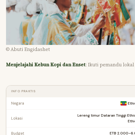
© Abuti Engidashet
Menjelajahi Kebun Kopi dan Enset
: Ikuti pemandu loka
INFO PRAKTIS
Negara
Ethi
Lereng timur Dataran Tinggi Ethi
Lokasi
Ethi
ETB 2.000–6
Budget