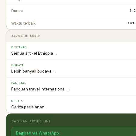
1–2
Durasi
Okt
Waktu terbaik
JELAJAHI LEBIH
DESTINASI
Semua artikel Ethiopia →
BUDAYA
Lebih banyak budaya →
PANDUAN
Panduan travel internasional →
CERITA
Cerita perjalanan →
BAGIKAN ARTIKEL INI
Bagikan via WhatsApp