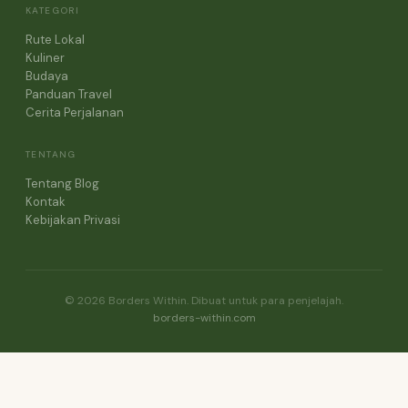
KATEGORI
Rute Lokal
Kuliner
Budaya
Panduan Travel
Cerita Perjalanan
TENTANG
Tentang Blog
Kontak
Kebijakan Privasi
© 2026 Borders Within. Dibuat untuk para penjelajah.
borders-within.com