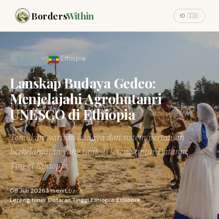
Borders
Within
ID 🇮🇩
Ethiopia
BUDAYA
Lanskap Budaya Gedeo:
Menjelajahi Agrohutanri
UNESCO di Ethiopia
Temukan warisan budaya dan sistem pertanian
berkelanjutan yang unik di lereng timur Dataran
Tinggi Ethiopia.
08 Juli 2026
3 menit
baca
Lereng timur Dataran Tinggi Ethiopia, Ethiopia