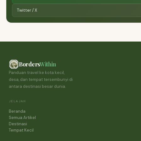
Twitter / X
Borders
Within
Panduan travel ke kota kecil,
desa, dan tempat tersembunyi di
antara destinasi besar dunia.
JELAJAH
Beranda
Semua Artikel
Destinasi
Tempat Kecil