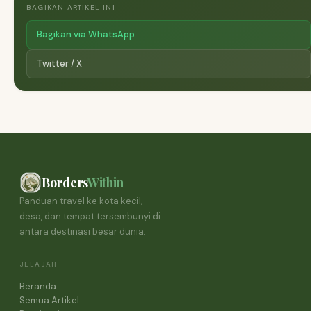
BAGIKAN ARTIKEL INI
Bagikan via WhatsApp
Twitter / X
Borders
Within
Panduan travel ke kota kecil,
desa, dan tempat tersembunyi di
antara destinasi besar dunia.
JELAJAH
Beranda
Semua Artikel