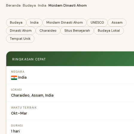
Beranda
›
Budaya
›
India
›
Moidam Dinasti Ahom
Budaya
India
Moidam Dinasti Ahom
UNESCO
Assam
Dinasti Ahom
Charaideo
Situs Bersejarah
Budaya Lokal
Tempat Unik
RINGKASAN CEPAT
NEGARA
India
LOKASI
Charaideo, Assam, India
WAKTU TERBAIK
Okt–Mar
DURASI
1 hari