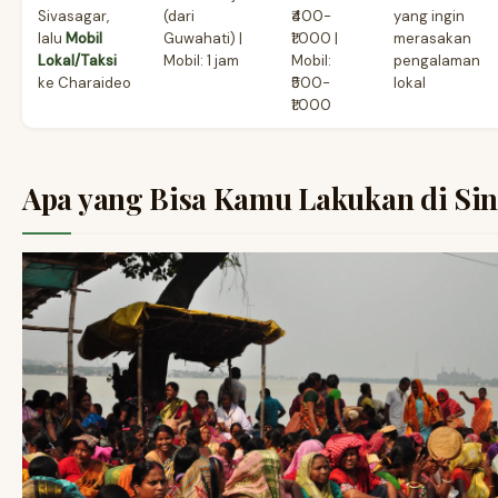
Sivasagar,
(dari
₹400-
yang ingin
lalu
Mobil
Guwahati) |
₹1.000 |
merasakan
Lokal/Taksi
Mobil: 1 jam
Mobil:
pengalaman
ke Charaideo
₹500-
lokal
₹1.000
Apa yang Bisa Kamu Lakukan di Sin