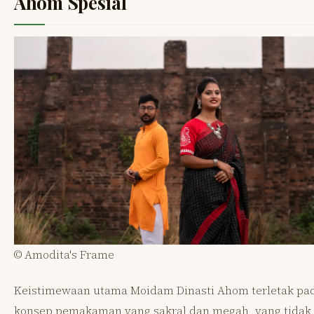
Ahom Spesial
© Amodita's Frame
Keistimewaan utama Moidam Dinasti Ahom terletak pa
konsep pemakaman yang sakral dan megah, yang tidak