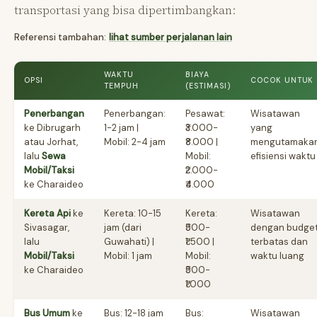
transportasi yang bisa dipertimbangkan:
Referensi tambahan:
lihat sumber perjalanan lain
WAKTU
BIAYA
OPSI
COCOK UNTUK
TEMPUH
(ESTIMASI)
Penerbangan
Penerbangan:
Pesawat:
Wisatawan
ke Dibrugarh
1-2 jam |
₹3.000-
yang
atau Jorhat,
Mobil: 2-4 jam
₹8.000 |
mengutamaka
lalu
Sewa
Mobil:
efisiensi waktu
Mobil/Taksi
₹2.000-
ke Charaideo
₹4.000
Kereta Api
ke
Kereta: 10-15
Kereta:
Wisatawan
Sivasagar,
jam (dari
₹500-
dengan budge
lalu
Guwahati) |
₹1.500 |
terbatas dan
Mobil/Taksi
Mobil: 1 jam
Mobil:
waktu luang
ke Charaideo
₹500-
₹1.000
Bus Umum
ke
Bus: 12-18 jam
Bus:
Wisatawan