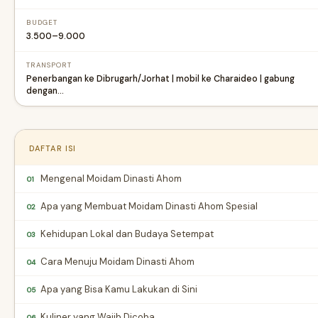
BUDGET
₹3.500–₹9.000
TRANSPORT
Penerbangan ke Dibrugarh/Jorhat | mobil ke Charaideo | gabung
dengan…
DAFTAR ISI
Mengenal Moidam Dinasti Ahom
01
Apa yang Membuat Moidam Dinasti Ahom Spesial
02
Kehidupan Lokal dan Budaya Setempat
03
Cara Menuju Moidam Dinasti Ahom
04
Apa yang Bisa Kamu Lakukan di Sini
05
Kuliner yang Wajib Dicoba
06