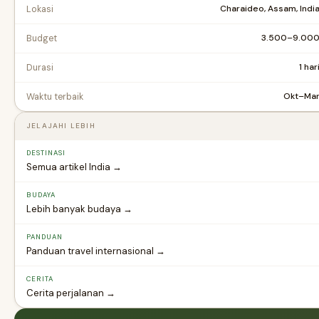
Charaideo, Assam, Indi
Lokasi
₹3.500–₹9.00
Budget
1 har
Durasi
Okt–Ma
Waktu terbaik
JELAJAHI LEBIH
DESTINASI
Semua artikel India →
BUDAYA
Lebih banyak budaya →
PANDUAN
Panduan travel internasional →
CERITA
Cerita perjalanan →