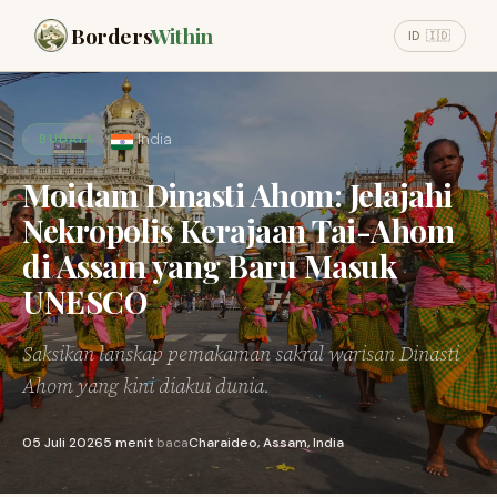
Borders
Within
ID 🇮🇩
India
BUDAYA
Moidam Dinasti Ahom: Jelajahi
Nekropolis Kerajaan Tai-Ahom
di Assam yang Baru Masuk
UNESCO
Saksikan lanskap pemakaman sakral warisan Dinasti
Ahom yang kini diakui dunia.
05 Juli 2026
5 menit
baca
Charaideo, Assam, India