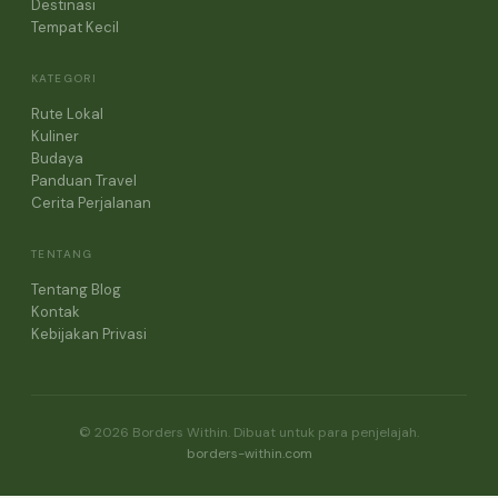
Destinasi
Tempat Kecil
KATEGORI
Rute Lokal
Kuliner
Budaya
Panduan Travel
Cerita Perjalanan
TENTANG
Tentang Blog
Kontak
Kebijakan Privasi
© 2026 Borders Within. Dibuat untuk para penjelajah.
borders-within.com