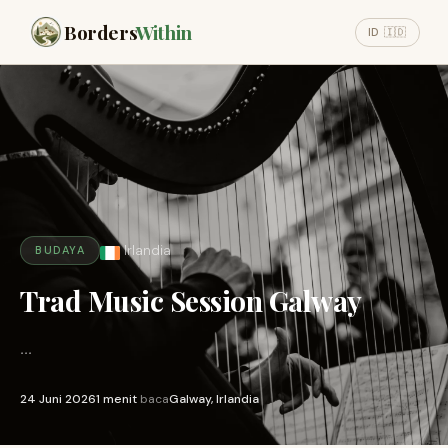
Borders
Within
ID 🇮🇩
Irlandia
BUDAYA
Trad Music Session Galway
...
24 Juni 2026
1 menit
baca
Galway, Irlandia