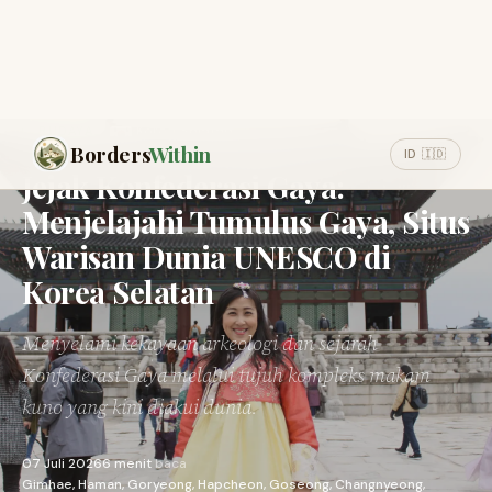
Borders
Within
ID 🇮🇩
Korea Selatan
BUDAYA
Jejak Konfederasi Gaya:
Menjelajahi Tumulus Gaya, Situs
Warisan Dunia UNESCO di
Korea Selatan
Menyelami kekayaan arkeologi dan sejarah
Konfederasi Gaya melalui tujuh kompleks makam
kuno yang kini diakui dunia.
07 Juli 2026
6 menit
baca
Gimhae, Haman, Goryeong, Hapcheon, Goseong, Changnyeong,