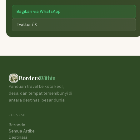
Bagikan via WhatsApp
Twitter / X
Borders
Within
Panduan travel ke kota kecil,
desa, dan tempat tersembunyi di
antara destinasi besar dunia.
JELAJAH
Beranda
Semua Artikel
Destinasi