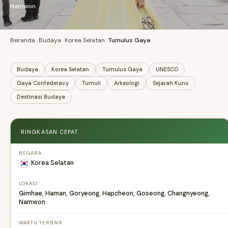
Namwon
Beranda
›
Budaya
›
Korea Selatan
›
Tumulus Gaya
Budaya
Korea Selatan
Tumulus Gaya
UNESCO
Gaya Confederacy
Tumuli
Arkeologi
Sejarah Kuno
Destinasi Budaya
RINGKASAN CEPAT
NEGARA
Korea Selatan
LOKASI
Gimhae, Haman, Goryeong, Hapcheon, Goseong, Changnyeong,
Namwon
WAKTU TERBAIK