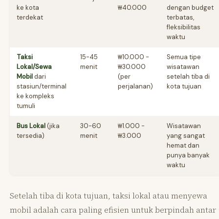
ke kota
₩40.000
dengan budget
terdekat
terbatas,
fleksibilitas
waktu
Taksi
15-45
₩10.000 -
Semua tipe
Lokal/Sewa
menit
₩30.000
wisatawan
Mobil
dari
(per
setelah tiba di
stasiun/terminal
perjalanan)
kota tujuan
ke kompleks
tumuli
Bus Lokal
(jika
30-60
₩1.000 -
Wisatawan
tersedia)
menit
₩3.000
yang sangat
hemat dan
punya banyak
waktu
Setelah tiba di kota tujuan, taksi lokal atau menyewa
mobil adalah cara paling efisien untuk berpindah antar