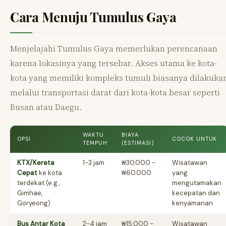
Cara Menuju Tumulus Gaya
Menjelajahi Tumulus Gaya memerlukan perencanaan
karena lokasinya yang tersebar. Akses utama ke kota-
kota yang memiliki kompleks tumuli biasanya dilakuka
melalui transportasi darat dari kota-kota besar seperti
Busan atau Daegu.
WAKTU
BIAYA
OPSI
COCOK UNTUK
TEMPUH
(ESTIMASI)
KTX/Kereta
1-3 jam
₩30.000 -
Wisatawan
Cepat
ke kota
₩60.000
yang
terdekat (e.g.,
mengutamakan
Gimhae,
kecepatan dan
Goryeong)
kenyamanan
Bus Antar Kota
2-4 jam
₩15.000 -
Wisatawan