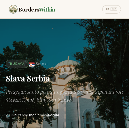
Borders
Within
ID 🇮🇩
Serbia
BUDAYA
Slava Serbia
Perayaan santo pelindung keluarga yang dipenuhi roti
Slavski Kolač, lilin, dan koljivo.
23 Juni 2026
1 menit
baca
Serbia