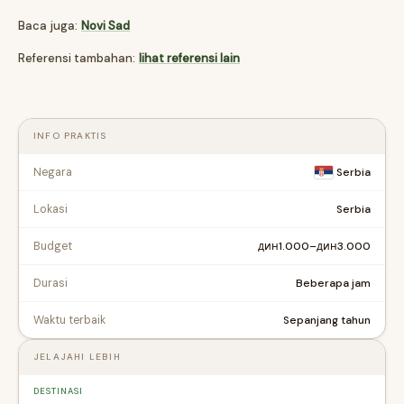
Baca juga:
Novi Sad
Referensi tambahan:
lihat referensi lain
INFO PRAKTIS
Negara
Serbia
Serbia
Lokasi
дин1.000–дин3.000
Budget
Beberapa jam
Durasi
Sepanjang tahun
Waktu terbaik
JELAJAHI LEBIH
DESTINASI