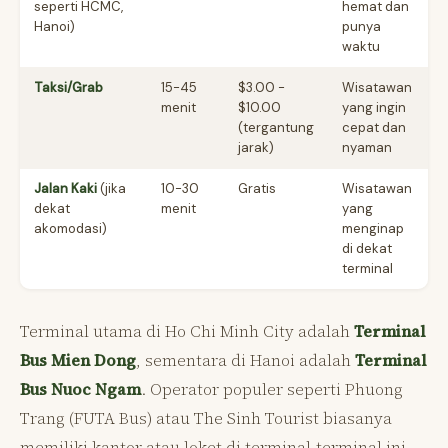
seperti HCMC,
hemat dan
Hanoi)
punya
waktu
Taksi/Grab
15-45
$3.00 -
Wisatawan
menit
$10.00
yang ingin
(tergantung
cepat dan
jarak)
nyaman
Jalan Kaki
(jika
10-30
Gratis
Wisatawan
dekat
menit
yang
akomodasi)
menginap
di dekat
terminal
Terminal utama di Ho Chi Minh City adalah
Terminal
Bus Mien Dong
, sementara di Hanoi adalah
Terminal
Bus Nuoc Ngam
. Operator populer seperti Phuong
Trang (FUTA Bus) atau The Sinh Tourist biasanya
memiliki kantor atau loket di terminal-terminal ini.