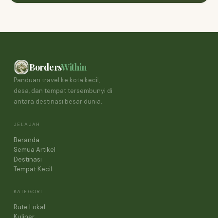
Borders
Within
Panduan travel ke kota kecil,
desa, dan tempat tersembunyi di
antara destinasi besar dunia.
JELAJAH
Beranda
Semua Artikel
Destinasi
Tempat Kecil
KATEGORI
Rute Lokal
Kuliner