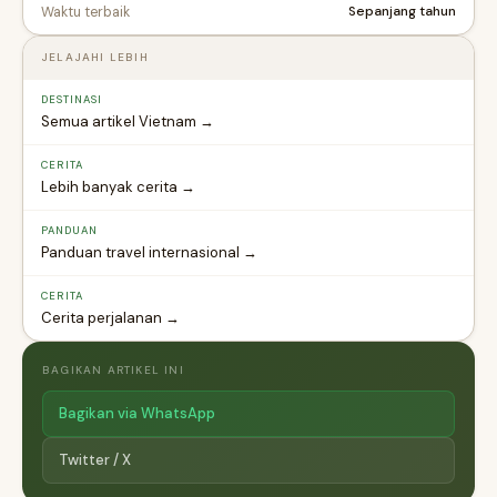
Sepanjang tahun
Waktu terbaik
JELAJAHI LEBIH
DESTINASI
Semua artikel Vietnam →
CERITA
Lebih banyak cerita →
PANDUAN
Panduan travel internasional →
CERITA
Cerita perjalanan →
BAGIKAN ARTIKEL INI
Bagikan via WhatsApp
Twitter / X