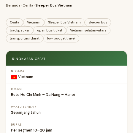
Beranda
›
Cerita
›
Sleeper Bus Vietnam
Cerita
Vietnam
Sleeper Bus Vietnam
sleeper bus
backpacker
open bus ticket
Vietnam selatan-utara
transportasi darat
low budget travel
RINGKASAN CEPAT
NEGARA
Vietnam
LOKASI
Rute Ho Chi Minh – Da Nang – Hanoi
WAKTU TERBAIK
Sepanjang tahun
DURASI
Per segmen 10–20 jam