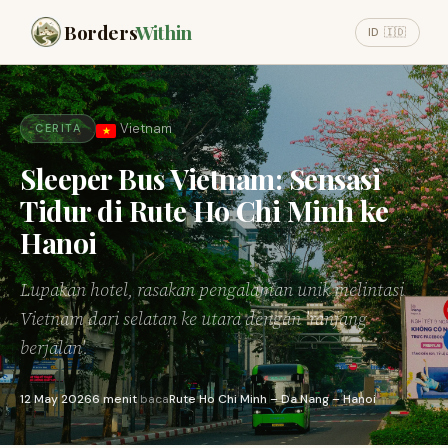
Borders
Within
ID 🇮🇩
Vietnam
CERITA
Sleeper Bus Vietnam: Sensasi
Tidur di Rute Ho Chi Minh ke
Hanoi
Lupakan hotel, rasakan pengalaman unik melintasi
Vietnam dari selatan ke utara dengan 'ranjang
berjalan'.
12 May 2026
6 menit
baca
Rute Ho Chi Minh – Da Nang – Hanoi