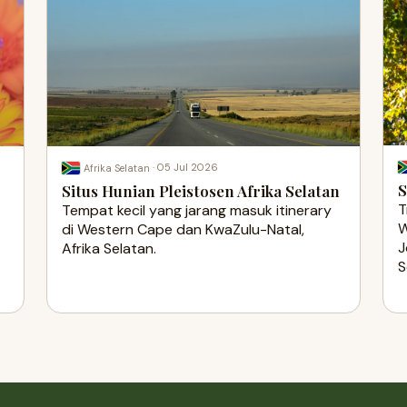
·
05 Jul 2026
Afrika Selatan
S
Situs Hunian Pleistosen Afrika Selatan
T
Tempat kecil yang jarang masuk itinerary
W
di Western Cape dan KwaZulu-Natal,
J
Afrika Selatan.
S