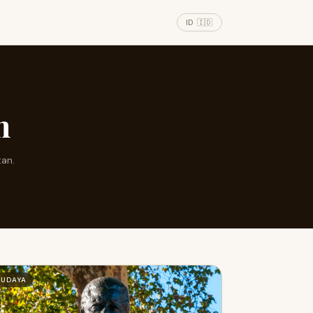
ID 🇮🇩
n
tan.
BUDAYA