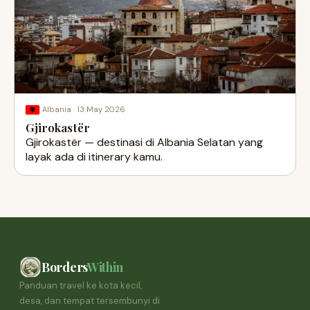
·
13 May 2026
Albania
Gjirokastër
Gjirokastër — destinasi di Albania Selatan yang
layak ada di itinerary kamu.
Borders
Within
Panduan travel ke kota kecil,
desa, dan tempat tersembunyi di