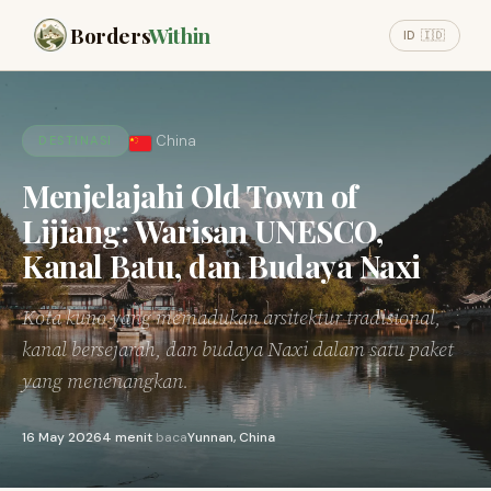
Borders
Within
ID 🇮🇩
China
DESTINASI
Menjelajahi Old Town of
Lijiang: Warisan UNESCO,
Kanal Batu, dan Budaya Naxi
Kota kuno yang memadukan arsitektur tradisional,
kanal bersejarah, dan budaya Naxi dalam satu paket
yang menenangkan.
16 May 2026
4 menit
baca
Yunnan, China