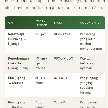
Berikut beberapa opsi transportasi yang umum dipilih
oleh traveler dari Jakarta atau kota besar lain di Asia.
WAKTU
OPSI
BIAYA
COCOK UNTUK
TEMPUH
Kereta api
5‑6 jam
¥150‑¥250
Petualang
(Kunming →
yang suka
Lijiang)
melihat
pemandangan
Penerbangan
~3 jam +
¥800‑¥1500
Waktu
(Jakarta →
1 jam
terbatas,
Lijiang Sumu)
transit
nyaman
Bus
(Lijiang
30‑40
¥20‑¥30
Pengunjung
→ Shuhe)
menit
yang ingin
suasana
tenang
Bus
(Lijiang
45‑55
¥25‑¥35
Penggemar
→ Baisha)
menit
seni mural