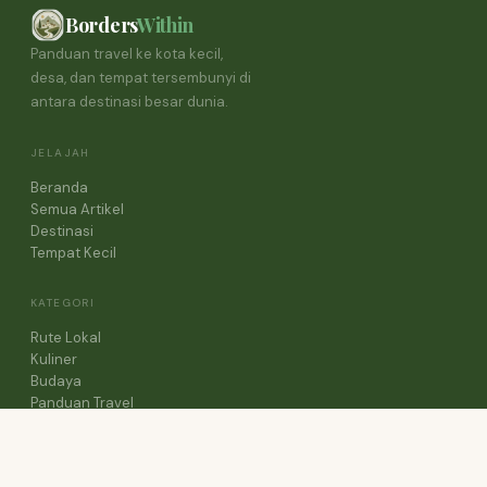
Borders
Within
Panduan travel ke kota kecil,
desa, dan tempat tersembunyi di
antara destinasi besar dunia.
JELAJAH
Beranda
Semua Artikel
Destinasi
Tempat Kecil
KATEGORI
Rute Lokal
Kuliner
Budaya
Panduan Travel
Cerita Perjalanan
TENTANG