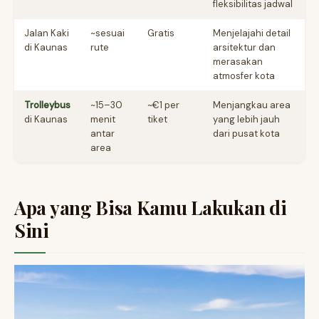
fleksibilitas jadwal
Jalan Kaki
~sesuai
Gratis
Menjelajahi detail
di Kaunas
rute
arsitektur dan
merasakan
atmosfer kota
Trolleybus
~15–30
~€1 per
Menjangkau area
di Kaunas
menit
tiket
yang lebih jauh
antar
dari pusat kota
area
Apa yang Bisa Kamu Lakukan di
Sini