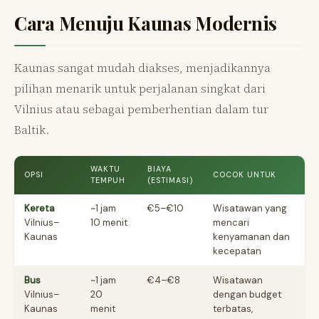
Cara Menuju Kaunas Modernis
Kaunas sangat mudah diakses, menjadikannya
pilihan menarik untuk perjalanan singkat dari
Vilnius atau sebagai pemberhentian dalam tur
Baltik.
WAKTU
BIAYA
OPSI
COCOK UNTUK
TEMPUH
(ESTIMASI)
Kereta
~1 jam
€5–€10
Wisatawan yang
Vilnius–
10 menit
mencari
Kaunas
kenyamanan dan
kecepatan
Bus
~1 jam
€4–€8
Wisatawan
Vilnius–
20
dengan budget
Kaunas
menit
terbatas,