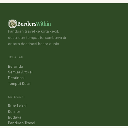
Borders
Within
Panduan travel ke kota kecil,
desa, dan tempat tersembunyi di
antara destinasi besar dunia.
JELAJAH
Beranda
Semua Artikel
Destinasi
Tempat Kecil
KATEGORI
Rute Lokal
Kuliner
Budaya
Panduan Travel