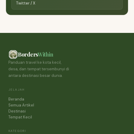
Twitter / X
Borders
Within
Panduan travel ke kota kecil,
desa, dan tempat tersembunyi di
antara destinasi besar dunia.
JELAJAH
Beranda
Semua Artikel
Destinasi
Tempat Kecil
KATEGORI