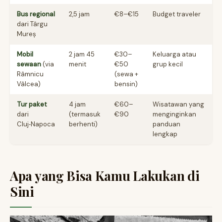
Bus regional
2,5 jam
€8–€15
Budget traveler
dari Târgu
Mureș
Mobil
2 jam 45
€30–
Keluarga atau
sewaan
(via
menit
€50
grup kecil
Râmnicu
(sewa +
Vâlcea)
bensin)
Tur paket
4 jam
€60–
Wisatawan yang
dari
(termasuk
€90
menginginkan
Cluj‑Napoca
berhenti)
panduan
lengkap
Apa yang Bisa Kamu Lakukan di
Sini