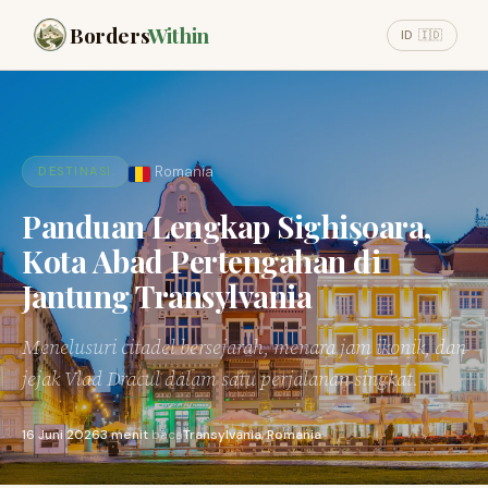
Borders
Within
ID 🇮🇩
Romania
DESTINASI
Panduan Lengkap Sighișoara,
Kota Abad Pertengahan di
Jantung Transylvania
Menelusuri citadel bersejarah, menara jam ikonik, dan
jejak Vlad Dracul dalam satu perjalanan singkat.
16 Juni 2026
3 menit
baca
Transylvania, Romania