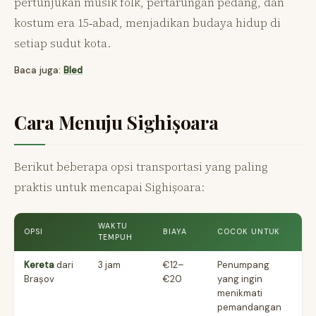
pertunjukan musik folk, pertarungan pedang, dan
kostum era 15‑abad, menjadikan budaya hidup di
setiap sudut kota.
Baca juga:
Bled
Cara Menuju Sighișoara
Berikut beberapa opsi transportasi yang paling
praktis untuk mencapai Sighișoara:
WAKTU
OPSI
BIAYA
COCOK UNTUK
TEMPUH
Kereta
dari
3 jam
€12–
Penumpang
Brașov
€20
yang ingin
menikmati
pemandangan