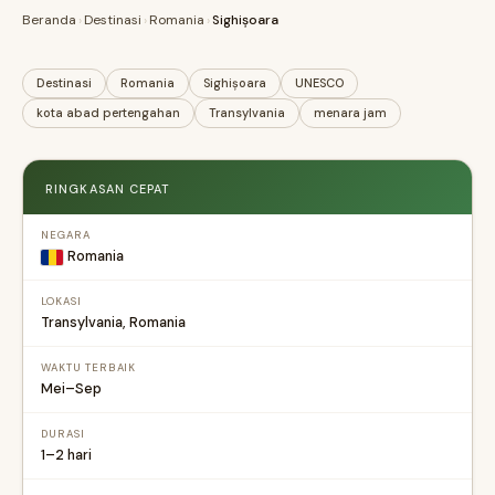
Beranda
›
Destinasi
›
Romania
›
Sighișoara
Destinasi
Romania
Sighișoara
UNESCO
kota abad pertengahan
Transylvania
menara jam
RINGKASAN CEPAT
NEGARA
Romania
LOKASI
Transylvania, Romania
WAKTU TERBAIK
Mei–Sep
DURASI
1–2 hari