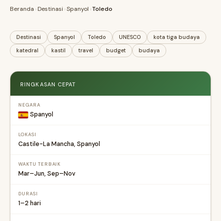
Beranda
›
Destinasi
›
Spanyol
›
Toledo
Destinasi
Spanyol
Toledo
UNESCO
kota tiga budaya
katedral
kastil
travel
budget
budaya
RINGKASAN CEPAT
NEGARA
Spanyol
LOKASI
Castile-La Mancha, Spanyol
WAKTU TERBAIK
Mar–Jun, Sep–Nov
DURASI
1–2 hari