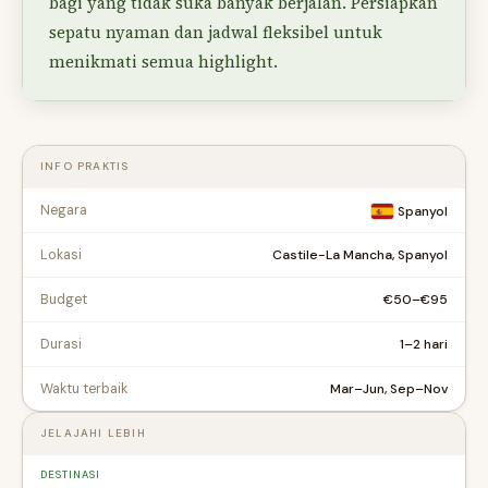
bagi yang tidak suka banyak berjalan. Persiapkan
sepatu nyaman dan jadwal fleksibel untuk
menikmati semua highlight.
INFO PRAKTIS
Negara
Spanyol
Castile-La Mancha, Spanyol
Lokasi
€50–€95
Budget
1–2 hari
Durasi
Mar–Jun, Sep–Nov
Waktu terbaik
JELAJAHI LEBIH
DESTINASI