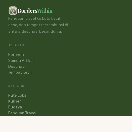
Borders
Within
Panduan travel ke kota kecil,
desa, dan tempat tersembunyi di
antara destinasi besar dunia.
JELAJAH
Beranda
Semua Artikel
Destinasi
Tempat Kecil
KATEGORI
Rute Lokal
Kuliner
Budaya
Panduan Travel
Cerita Perjalanan