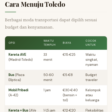
Cara Menuju Toledo
Berbagai moda transportasi dapat dipilih sesuai
budget dan kenyamanan.
WAKTU
COCOK
OPSI
BIAYA
TEMPUH
UNTUK
Kereta AVE
33
€15‑€25
Waktu
(Madrid‑Toledo)
menit
singkat,
nyaman
Bus
(Plaza
50‑60
€5‑€8
Budget
Elíptica)
menit
traveler
Mobil Pribadi
1 jam
€30‑€40
Kelompok
(A‑42)
(bensin +
atau
tol)
keluarga
Kereta + Bus
(AVe
1‑1,5 jam
€12‑€20
Fleksibilitas