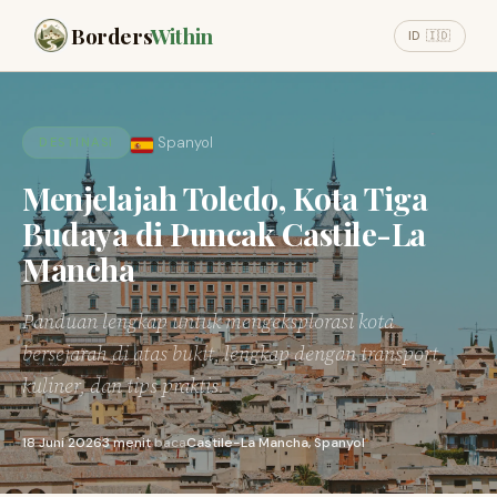
Borders
Within
ID 🇮🇩
Spanyol
DESTINASI
Menjelajah Toledo, Kota Tiga
Budaya di Puncak Castile-La
Mancha
Panduan lengkap untuk mengeksplorasi kota
bersejarah di atas bukit, lengkap dengan transport,
kuliner, dan tips praktis.
18 Juni 2026
3 menit
baca
Castile-La Mancha, Spanyol