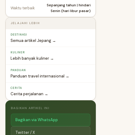
Sepanjang tahun | hindari
Waktu terbaik
Senin (hari libur pasar)
JELAJAHI LEBIH
DESTINASI
Semua artikel Jepang →
KULINER
Lebih banyak kuliner →
PANDUAN
Panduan travel internasional →
CERITA
Cerita perjalanan →
BAGIKAN ARTIKEL INI
Bagikan via WhatsApp
Twitter / X