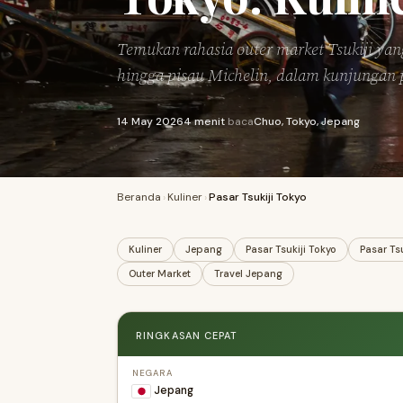
Temukan rahasia outer market Tsukiji yang
hingga pisau Michelin, dalam kunjungan
14 May 2026
4 menit
baca
Chuo, Tokyo, Jepang
Beranda
›
Kuliner
›
Pasar Tsukiji Tokyo
Kuliner
Jepang
Pasar Tsukiji Tokyo
Pasar Tsu
Outer Market
Travel Jepang
RINGKASAN CEPAT
NEGARA
Jepang