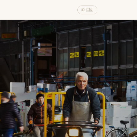
ID 🇮🇩