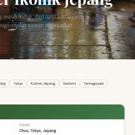
 masih hidup, dari tuna toro segar
 pagi singkat namun memuaskan.
kiji
Tokyo
Kuliner Jepang
Sashimi
Tamagoyaki
LOKASI
Chuo, Tokyo, Jepang