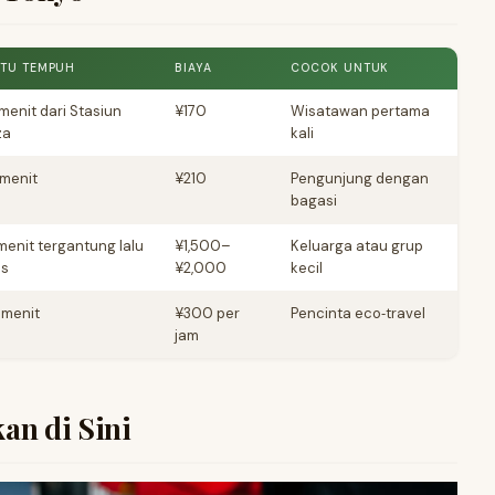
TU TEMPUH
BIAYA
COCOK UNTUK
menit dari Stasiun
¥170
Wisatawan pertama
za
kali
 menit
¥210
Pengunjung dengan
bagasi
menit tergantung lalu
¥1,500–
Keluarga atau grup
as
¥2,000
kecil
 menit
¥300 per
Pencinta eco‑travel
jam
an di Sini