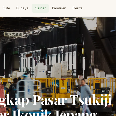
Rute
Budaya
Kuliner
Panduan
Cerita
kap Pasar Tsukiji
er Ikonik Jepang