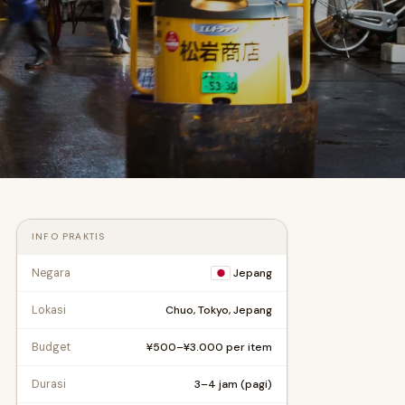
INFO PRAKTIS
Negara
Jepang
Chuo, Tokyo, Jepang
Lokasi
¥500–¥3.000 per item
Budget
3–4 jam (pagi)
Durasi