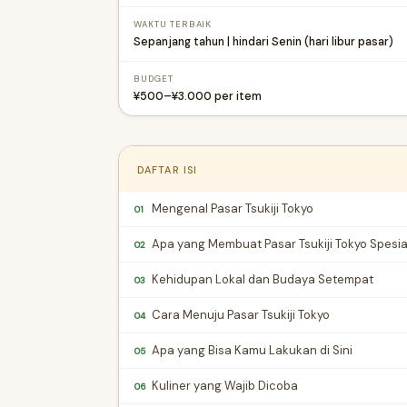
WAKTU TERBAIK
Sepanjang tahun | hindari Senin (hari libur pasar)
BUDGET
¥500–¥3.000 per item
DAFTAR ISI
Mengenal Pasar Tsukiji Tokyo
01
Apa yang Membuat Pasar Tsukiji Tokyo Spesia
02
Kehidupan Lokal dan Budaya Setempat
03
Cara Menuju Pasar Tsukiji Tokyo
04
Apa yang Bisa Kamu Lakukan di Sini
05
Kuliner yang Wajib Dicoba
06