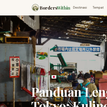
Borders
Within
Destinasi
Tempat
Jepang
KULINER
Panduan Leng
Tokyo: Kulin