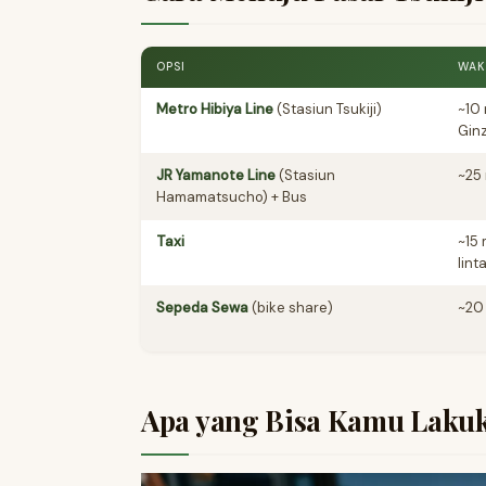
OPSI
WAK
Metro Hibiya Line
(Stasiun Tsukiji)
~10 
Gin
JR Yamanote Line
(Stasiun
~25
Hamamatsucho) + Bus
Taxi
~15 
lint
Sepeda Sewa
(bike share)
~20
Apa yang Bisa Kamu Lakuk