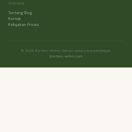
TENTANG
Tentang Blog
Kontak
Kebijakan Privasi
© 2026 Borders Within. Dibuat untuk para penjelajah.
borders-within.com