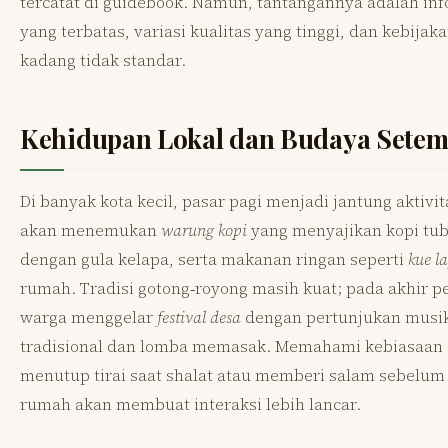
tercatat di guidebook. Namun, tantangannya adalah in
yang terbatas, variasi kualitas yang tinggi, dan kebijak
kadang tidak standar.
Kehidupan Lokal dan Budaya Setem
Di banyak kota kecil, pasar pagi menjadi jantung aktivi
akan menemukan
warung kopi
yang menyajikan kopi tu
dengan gula kelapa, serta makanan ringan seperti
kue la
rumah. Tradisi gotong‑royong masih kuat; pada akhir p
warga menggelar
festival desa
dengan pertunjukan musi
tradisional dan lomba memasak. Memahami kebiasaan 
menutup tirai saat shalat atau memberi salam sebelu
rumah akan membuat interaksi lebih lancar.