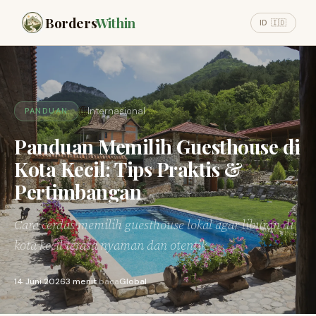
Borders
Within
ID 🇮🇩
🌐
Internasional
PANDUAN
Panduan Memilih Guesthouse di
Kota Kecil: Tips Praktis &
Pertimbangan
Cara cerdas memilih guesthouse lokal agar liburan di
kota kecil terasa nyaman dan otentik.
14 Juni 2026
3 menit
baca
Global