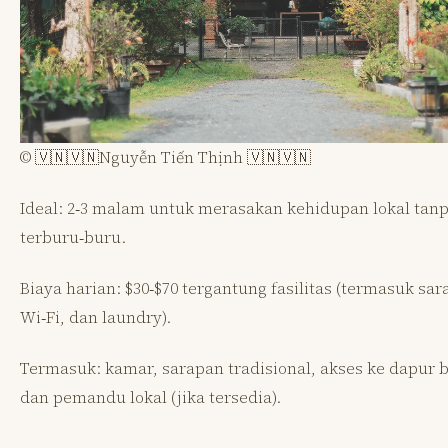
© 🇻🇳🇻🇳Nguyễn Tiến Thịnh 🇻🇳🇻🇳
Ideal: 2‑3 malam untuk merasakan kehidupan lokal tan
terburu‑buru.
Biaya harian: $30‑$70 tergantung fasilitas (termasuk sar
Wi‑Fi, dan laundry).
Termasuk: kamar, sarapan tradisional, akses ke dapur 
dan pemandu lokal (jika tersedia).