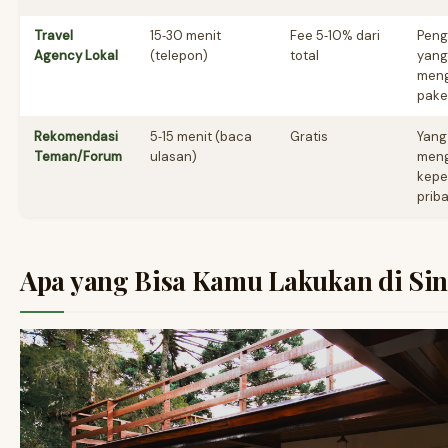
Travel
15‑30 menit
Fee 5‑10% dari
Peng
Agency Lokal
(telepon)
total
yang
meng
pake
Rekomendasi
5‑15 menit (baca
Gratis
Yang
Teman/Forum
ulasan)
men
kepe
priba
Apa yang Bisa Kamu Lakukan di Sin