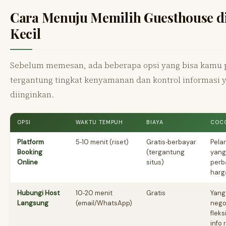
Cara Menuju Memilih Guesthouse d
Kecil
Sebelum memesan, ada beberapa opsi yang bisa kamu p
tergantung tingkat kenyamanan dan kontrol informasi 
diinginkan.
OPSI
WAKTU TEMPUH
BIAYA
COC
Platform
5‑10 menit (riset)
Gratis‑berbayar
Pela
Booking
(tergantung
yang
Online
situs)
perb
harg
Hubungi Host
10‑20 menit
Gratis
Yang
Langsung
(email/WhatsApp)
nego
fleks
info 