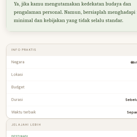
Ya, jika kamu mengutamakan kedekatan budaya dan
pengalaman personal. Namun, bersiaplah menghadapi f
minimal dan kebijakan yang tidak selalu standar.
INFO PRAKTIS
Negara
🌐
In
Lokasi
Budget
Sebel
Durasi
Sepan
Waktu terbaik
JELAJAHI LEBIH
DESTINASI