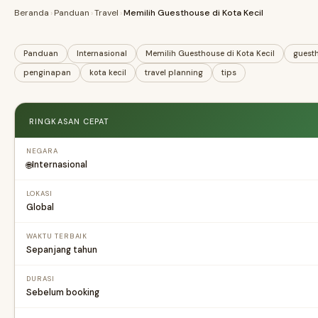
Beranda
›
Panduan
›
Travel
›
Memilih Guesthouse di Kota Kecil
Panduan
Internasional
Memilih Guesthouse di Kota Kecil
guest
penginapan
kota kecil
travel planning
tips
RINGKASAN CEPAT
NEGARA
Internasional
🌐
LOKASI
Global
WAKTU TERBAIK
Sepanjang tahun
DURASI
Sebelum booking