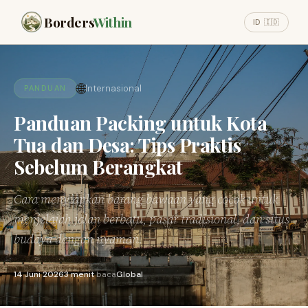
Borders
Within
ID 🇮🇩
🌐
Internasional
PANDUAN
Panduan Packing untuk Kota
Tua dan Desa: Tips Praktis
Sebelum Berangkat
Cara menyiapkan barang bawaan yang cocok untuk
menjelajah jalan berbatu, pasar tradisional, dan situs
budaya dengan nyaman.
14 Juni 2026
3 menit
baca
Global