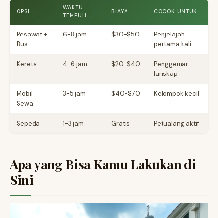
WAKTU
OPSI
BIAYA
COCOK UNTUK
TEMPUH
Pesawat +
6-8 jam
$30-$50
Penjelajah
Bus
pertama kali
Kereta
4-6 jam
$20-$40
Penggemar
lanskap
Mobil
3-5 jam
$40-$70
Kelompok kecil
Sewa
Sepeda
1-3 jam
Gratis
Petualang aktif
Apa yang Bisa Kamu Lakukan di
Sini