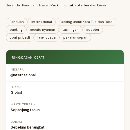
Beranda
›
Panduan
›
Travel
›
Packing untuk Kota Tua dan Desa
Panduan
Internasional
Packing untuk Kota Tua dan Desa
packing
sepatu nyaman
tas ringan
adaptor
obat pribadi
layer cuaca
pakaian sopan
RINGKASAN CEPAT
NEGARA
Internasional
🌐
LOKASI
Global
WAKTU TERBAIK
Sepanjang tahun
DURASI
Sebelum berangkat