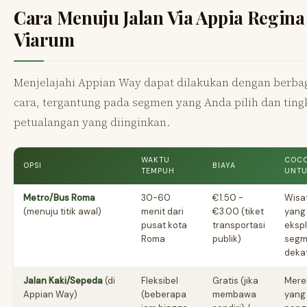
Cara Menuju Jalan Via Appia Regina
Viarum
Menjelajahi Appian Way dapat dilakukan dengan berba
cara, tergantung pada segmen yang Anda pilih dan ting
petualangan yang diinginkan.
WAKTU
COC
OPSI
BIAYA
TEMPUH
UNT
Metro/Bus Roma
30-60
€1.50 -
Wisa
(menuju titik awal)
menit dari
€3.00 (tiket
yang 
pusat kota
transportasi
ekspl
Roma
publik)
seg
deka
Jalan Kaki/Sepeda
(di
Fleksibel
Gratis (jika
Mere
Appian Way)
(beberapa
membawa
yang 