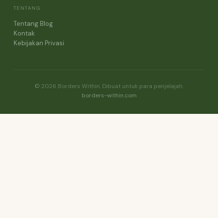
TENTANG
Tentang Blog
Kontak
Kebijakan Privasi
© 2026 Borders Within. Dibuat untuk para penjelajah.
borders-within.com