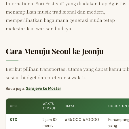
International Sori Festival” yang diadakan tiap Agustus
menampilkan musik tradisional dan modern,
memperlihatkan bagaimana generasi muda tetap
melestarikan warisan budaya.
Cara Menuju Seoul ke Jeonju
Berikut pilihan transportasi utama yang dapat kamu pil
sesuai budget dan preferensi waktu.
Baca juga:
Sarajevo ke Mostar
WAKTU
OPSI
BIAYA
COCOK UN
TEMPUH
KTX
2 jam 10
₩45.000‑₩70.000
Penumpan
menit
yang