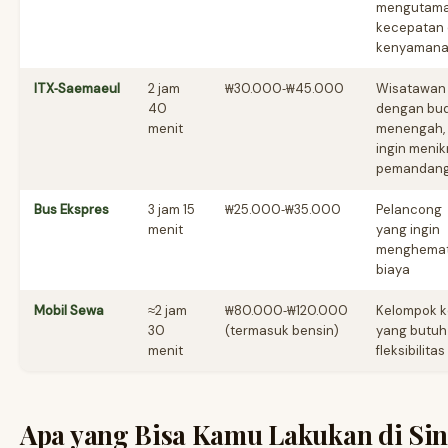
mengutam
kecepatan
kenyaman
ITX‑Saemaeul
2 jam
₩30.000‑₩45.000
Wisatawan
40
dengan bu
menit
menengah,
ingin menik
pemandan
Bus Ekspres
3 jam 15
₩25.000‑₩35.000
Pelancong
menit
yang ingin
menghema
biaya
Mobil Sewa
≈2 jam
₩80.000‑₩120.000
Kelompok k
30
(termasuk bensin)
yang butuh
menit
fleksibilitas
Apa yang Bisa Kamu Lakukan di Sin