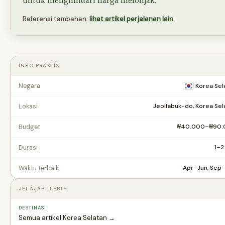
untuk menghindari harga melonjak.
Referensi tambahan:
lihat artikel perjalanan lain
INFO PRAKTIS
Negara
Korea Sel
Jeollabuk-do, Korea Sel
Lokasi
₩40.000–₩90.
Budget
1–2
Durasi
Apr–Jun, Sep
Waktu terbaik
JELAJAHI LEBIH
DESTINASI
Semua artikel Korea Selatan →