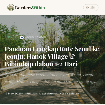
Borders
Within
ID 🇮🇩
Korea Selatan
RUTE
Panduan Lengkap Rute Seoul ke
Jeonju: Hanok Village &
Bibimbap dalam 1‑2 Hari
Cara mudah naik kereta atau bus dari Seoul, eksplor
Jeonju Hanok Village, dan nikmati kuliner ikoniknya.
17 May 2026
4 menit
baca
Jeollabuk-do, Korea Selatan