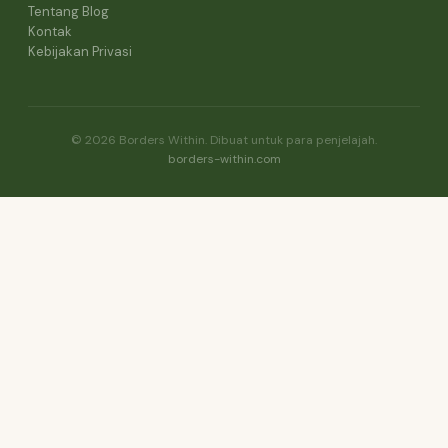
Tentang Blog
Kontak
Kebijakan Privasi
© 2026 Borders Within. Dibuat untuk para penjelajah.
borders-within.com