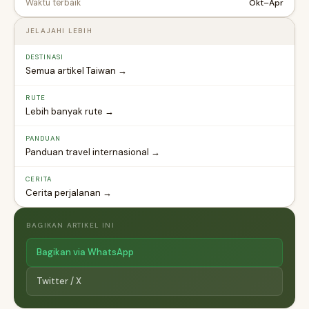
Okt–Apr
Waktu terbaik
JELAJAHI LEBIH
DESTINASI
Semua artikel Taiwan →
RUTE
Lebih banyak rute →
PANDUAN
Panduan travel internasional →
CERITA
Cerita perjalanan →
BAGIKAN ARTIKEL INI
Bagikan via WhatsApp
Twitter / X