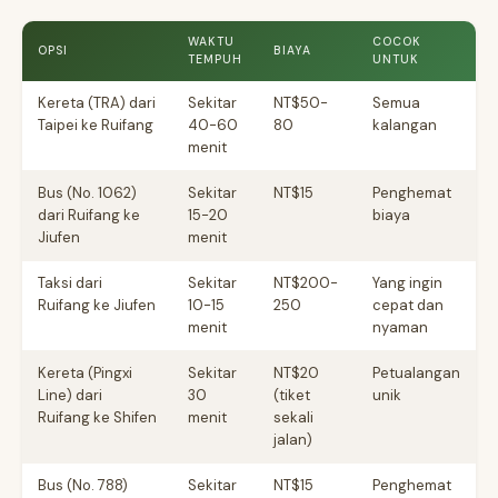
WAKTU
COCOK
OPSI
BIAYA
TEMPUH
UNTUK
Kereta (TRA) dari
Sekitar
NT$50-
Semua
Taipei ke Ruifang
40-60
80
kalangan
menit
Bus (No. 1062)
Sekitar
NT$15
Penghemat
dari Ruifang ke
15-20
biaya
Jiufen
menit
Taksi dari
Sekitar
NT$200-
Yang ingin
Ruifang ke Jiufen
10-15
250
cepat dan
menit
nyaman
Kereta (Pingxi
Sekitar
NT$20
Petualangan
Line) dari
30
(tiket
unik
Ruifang ke Shifen
menit
sekali
jalan)
Bus (No. 788)
Sekitar
NT$15
Penghemat