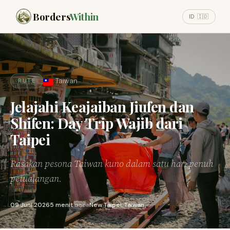
Borders
Within
ID 🇮🇩
Taiwan
RUTE
Jelajahi Keajaiban Jiufen dan
Shifen: Day Trip Wajib dari
Taipei
Rasakan pesona Taiwan kuno dalam satu hari penuh
petualangan.
09 Juni 2026
5 menit
baca
New Taipei, Taiwan