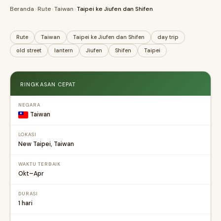
Beranda
›
Rute
›
Taiwan
›
Taipei ke Jiufen dan Shifen
Rute
Taiwan
Taipei ke Jiufen dan Shifen
day trip
old street
lantern
Jiufen
Shifen
Taipei
RINGKASAN CEPAT
NEGARA
Taiwan
LOKASI
New Taipei, Taiwan
WAKTU TERBAIK
Okt–Apr
DURASI
1 hari