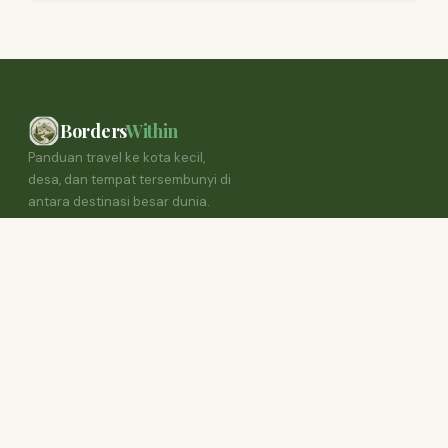
Borders
Within
Panduan travel ke kota kecil,
desa, dan tempat tersembunyi di
antara destinasi besar dunia.
JELAJAH
Beranda
Semua Artikel
Destinasi
Tempat Kecil
KATEGORI
Rute Lokal
Kuliner