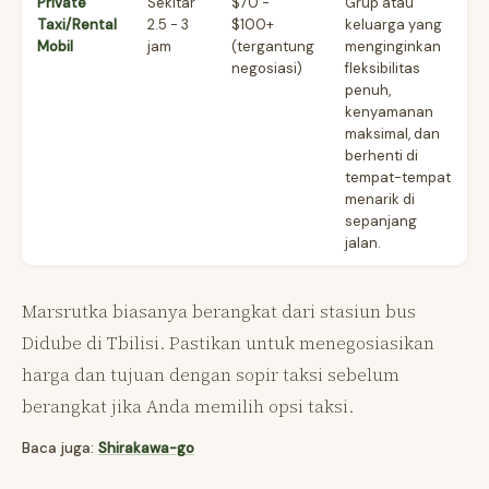
Private
Sekitar
$70 -
Grup atau
Taxi/Rental
2.5 - 3
$100+
keluarga yang
Mobil
jam
(tergantung
menginginkan
negosiasi)
fleksibilitas
penuh,
kenyamanan
maksimal, dan
berhenti di
tempat-tempat
menarik di
sepanjang
jalan.
Marsrutka biasanya berangkat dari stasiun bus
Didube di Tbilisi. Pastikan untuk menegosiasikan
harga dan tujuan dengan sopir taksi sebelum
berangkat jika Anda memilih opsi taksi.
Baca juga:
Shirakawa-go