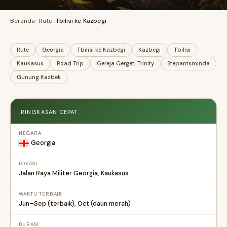
Beranda
›
Rute
›
Tbilisi ke Kazbegi
Rute
Georgia
Tbilisi ke Kazbegi
Kazbegi
Tbilisi
Kaukasus
Road Trip
Gereja Gergeti Trinity
Stepantsminda
Gunung Kazbek
RINGKASAN CEPAT
NEGARA
Georgia
LOKASI
Jalan Raya Militer Georgia, Kaukasus
WAKTU TERBAIK
Jun–Sep (terbaik), Oct (daun merah)
DURASI