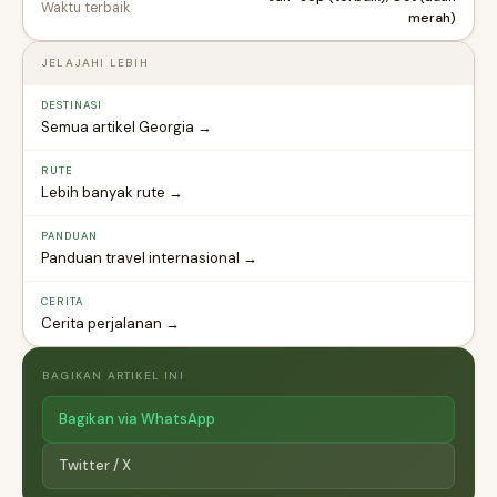
Waktu terbaik
merah)
JELAJAHI LEBIH
DESTINASI
Semua artikel Georgia →
RUTE
Lebih banyak rute →
PANDUAN
Panduan travel internasional →
CERITA
Cerita perjalanan →
BAGIKAN ARTIKEL INI
Bagikan via WhatsApp
Twitter / X