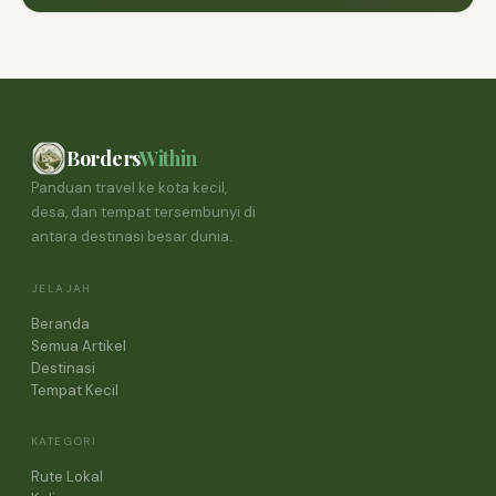
Borders
Within
Panduan travel ke kota kecil,
desa, dan tempat tersembunyi di
antara destinasi besar dunia.
JELAJAH
Beranda
Semua Artikel
Destinasi
Tempat Kecil
KATEGORI
Rute Lokal