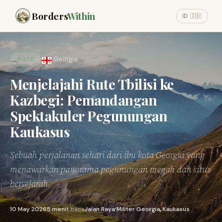
Borders
Within
ID 🇮🇩
Georgia
RUTE
Menjelajahi Rute Tbilisi ke
Kazbegi: Pemandangan
Spektakuler Pegunungan
Kaukasus
Sebuah perjalanan sehari dari ibu kota Georgia yang
menawarkan panorama pegunungan megah dan situs
bersejarah.
10 May 2026
5 menit
baca
Jalan Raya Militer Georgia, Kaukasus