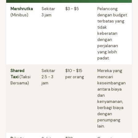
Marshrutka
Sekitar
$3 - $5
Pelancong
(Minibus)
3 jam
dengan budget
terbatas yang
tidak
keberatan
dengan
perjalanan
yang lebih
padat.
Shared
Sekitar
$10 - $15
Mereka yang
Taxi
(Taksi
2.5 - 3
per orang
mencari
Bersama)
jam
keseimbangan
antara biaya
dan
kenyamanan,
berbagi biaya
dengan
penumpang
lain.