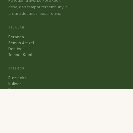
Panduan travel ke kota kecil,
desa, dan tempat tersembunyi di
antara destinasi besar dunia.
JELAJAH
Beranda
Semua Artikel
Destinasi
Tempat Kecil
KATEGORI
Rute Lokal
Kuliner
Budaya
Panduan Travel
Cerita Perjalanan
TENTANG
Tentang Blog
Kontak