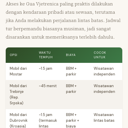
Akses ke Gua Vjetrenica paling praktis dilakukan
dengan kendaraan pribadi atau sewaan, terutama
jika Anda melakukan perjalanan lintas batas. Jadwal
tur berpemandu biasanya musiman, jadi sangat
disarankan untuk memeriksanya terlebih dahulu.
WAKTU
COCOK
OPSI
BIAYA
TEMPUH
UNTUK
Mobil dari
~1.5 jam
BBM +
Wisatawan
Mostar
parkir
independen
Mobil dari
~45 menit
BBM +
Wisatawan
Trebinje
parkir
independen
(Rep.
Srpska)
Mobil dari
~1.5 jam
BBM +
Wisatawan
Dubrovnik
(termasuk
parkir +
lintas batas
(Kroasia)
lintas
biaya