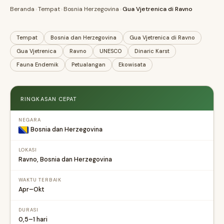
Beranda
›
Tempat
›
Bosnia Herzegovina
›
Gua Vjetrenica di Ravno
Tempat
Bosnia dan Herzegovina
Gua Vjetrenica di Ravno
Gua Vjetrenica
Ravno
UNESCO
Dinaric Karst
Fauna Endemik
Petualangan
Ekowisata
RINGKASAN CEPAT
NEGARA
Bosnia dan Herzegovina
LOKASI
Ravno, Bosnia dan Herzegovina
WAKTU TERBAIK
Apr–Okt
DURASI
0,5–1 hari