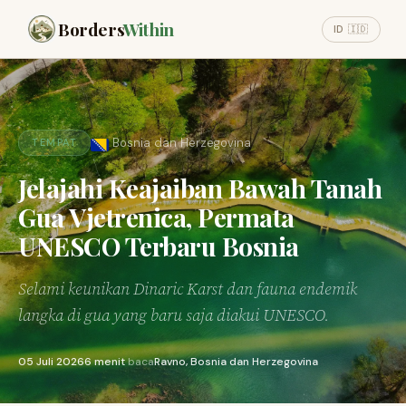
Borders
Within
ID 🇮🇩
Bosnia dan Herzegovina
TEMPAT
Jelajahi Keajaiban Bawah Tanah
Gua Vjetrenica, Permata
UNESCO Terbaru Bosnia
Selami keunikan Dinaric Karst dan fauna endemik
langka di gua yang baru saja diakui UNESCO.
05 Juli 2026
6 menit
baca
Ravno, Bosnia dan Herzegovina