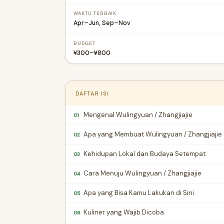
WAKTU TERBAIK
Apr–Jun, Sep–Nov
BUDGET
¥300–¥800
DAFTAR ISI
Mengenal Wulingyuan / Zhangjiajie
01
Apa yang Membuat Wulingyuan / Zhangjiajie 
02
Kehidupan Lokal dan Budaya Setempat
03
Cara Menuju Wulingyuan / Zhangjiajie
04
Apa yang Bisa Kamu Lakukan di Sini
05
Kuliner yang Wajib Dicoba
06