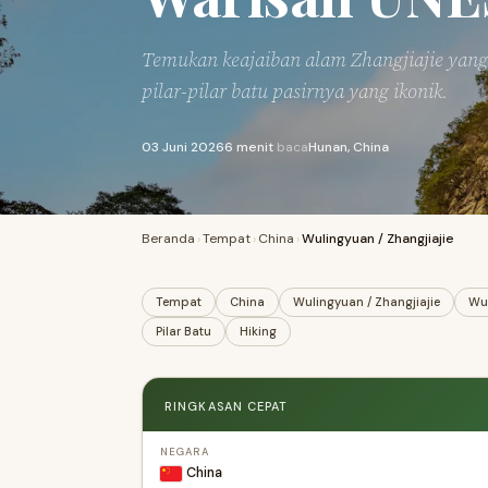
Temukan keajaiban alam Zhangjiajie yang 
pilar-pilar batu pasirnya yang ikonik.
03 Juni 2026
6 menit
baca
Hunan, China
Beranda
›
Tempat
›
China
›
Wulingyuan / Zhangjiajie
Tempat
China
Wulingyuan / Zhangjiajie
Wu
Pilar Batu
Hiking
RINGKASAN CEPAT
NEGARA
China