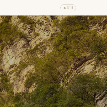
ID 🇮🇩