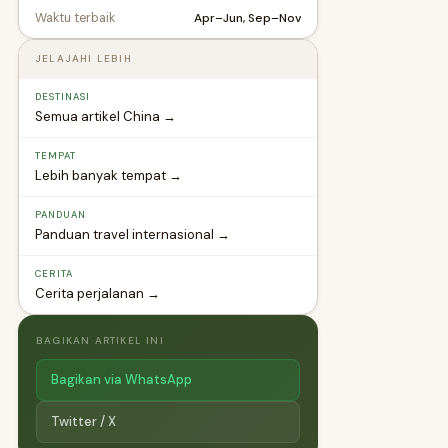
Apr–Jun, Sep–Nov
Waktu terbaik
JELAJAHI LEBIH
DESTINASI
Semua artikel China →
TEMPAT
Lebih banyak tempat →
PANDUAN
Panduan travel internasional →
CERITA
Cerita perjalanan →
BAGIKAN ARTIKEL INI
Bagikan via WhatsApp
Twitter / X