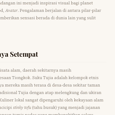
angan ini menjadi inspirasi visual bagi planet
od,
Avatar
. Pengalaman berjalan di antara pilar-pilar
mberikan sensasi berada di dunia lain yang sulit
aya Setempat
isata alam, daerah sekitarnya masih
aan Tiongkok. Suku Tujia adalah kelompok etnis
aya mereka masih terasa di desa-desa sekitar taman
radisional Tujia dengan atap melengkung dan ukiran
 Kuliner lokal sangat dipengaruhi oleh kekayaan alam
cicipi
stinky tofu
(tahu busuk) yang menjadi jajanan
dangan tumis pedas yang membangkitkan selera.