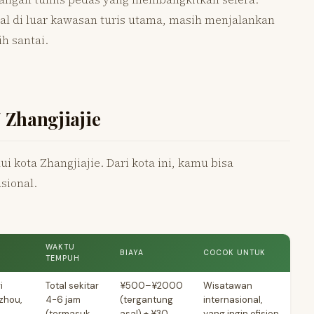
al di luar kawasan turis utama, masih menjalankan
h santai.
 Zhangjiajie
 kota Zhangjiajie. Dari kota ini, kamu bisa
sional.
WAKTU
BIAYA
COCOK UNTUK
TEMPUH
i
Total sekitar
¥500–¥2000
Wisatawan
zhou,
4-6 jam
(tergantung
internasional,
(termasuk
asal) + ¥30
yang ingin efisien