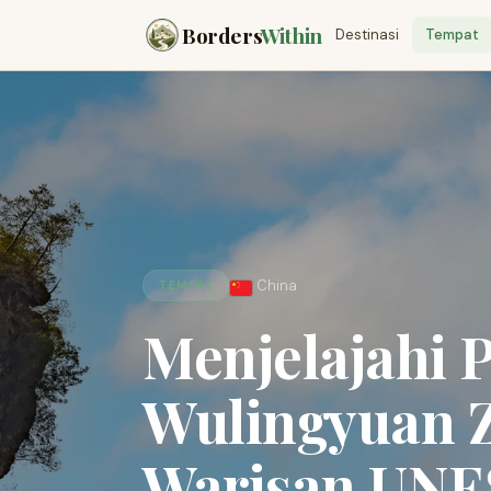
Borders
Within
Destinasi
Tempat
China
TEMPAT
Menjelajahi P
Wulingyuan Zh
Warisan UNE