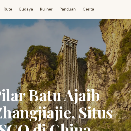
Rute
Budaya
Kuliner
Panduan
Cerita
ilar Batu Ajaib
angjiajie, Situs
SCO di China