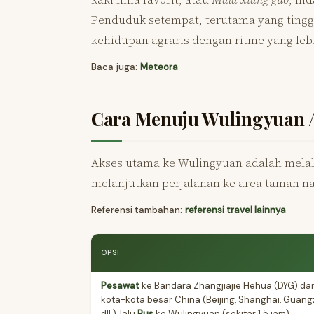
Penduduk setempat, terutama yang tingg
kehidupan agraris dengan ritme yang lebi
Baca juga:
Meteora
Cara Menuju Wulingyuan /
Akses utama ke Wulingyuan adalah melalui
melanjutkan perjalanan ke area taman na
Referensi tambahan:
referensi travel lainnya
OPSI
Pesawat
ke Bandara Zhangjiajie Hehua (DYG) dar
kota-kota besar China (Beijing, Shanghai, Guang
dll.), lalu
Bus
ke Wulingyuan (sekitar 1.5 jam)