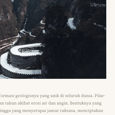
rmasi geologisnya yang unik di seluruh dunia. Pilar-
aan tahun akibat erosi air dan angin. Bentuknya yang
hingga yang menyerupai jamur raksasa, menciptakan