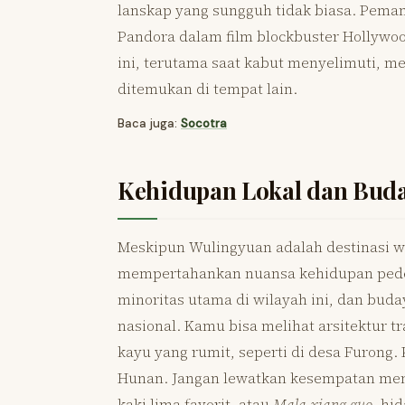
lanskap yang sungguh tidak biasa. Pemand
Pandora dalam film blockbuster Hollywo
ini, terutama saat kabut menyelimuti, me
ditemukan di tempat lain.
Baca juga:
Socotra
Kehidupan Lokal dan Bud
Meskipun Wulingyuan adalah destinasi w
mempertahankan nuansa kehidupan pedes
minoritas utama di wilayah ini, dan bud
nasional. Kamu bisa melihat arsitektur t
kayu yang rumit, seperti di desa Furong.
Hunan. Jangan lewatkan kesempatan men
kaki lima favorit, atau
Mala xiang guo
, hi