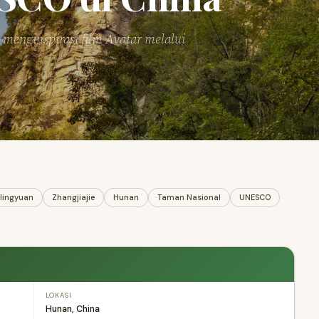
menginspirasi film Avatar melalui
lingyuan
Zhangjiajie
Hunan
Taman Nasional
UNESCO
LOKASI
Hunan, China