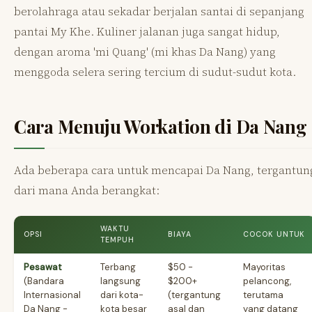
berolahraga atau sekadar berjalan santai di sepanjang
pantai My Khe. Kuliner jalanan juga sangat hidup,
dengan aroma 'mi Quang' (mi khas Da Nang) yang
menggoda selera sering tercium di sudut-sudut kota.
Cara Menuju Workation di Da Nang
Ada beberapa cara untuk mencapai Da Nang, tergantun
dari mana Anda berangkat:
WAKTU
OPSI
BIAYA
COCOK UNTUK
TEMPUH
Pesawat
Terbang
$50 -
Mayoritas
(Bandara
langsung
$200+
pelancong,
Internasional
dari kota-
(tergantung
terutama
Da Nang -
kota besar
asal dan
yang datang