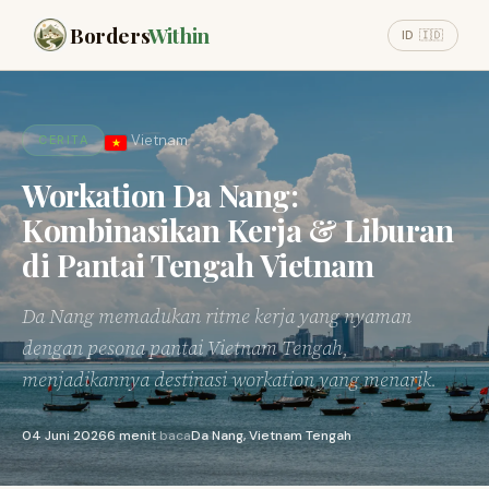
Borders
Within
ID 🇮🇩
Vietnam
CERITA
Workation Da Nang:
Kombinasikan Kerja & Liburan
di Pantai Tengah Vietnam
Da Nang memadukan ritme kerja yang nyaman
dengan pesona pantai Vietnam Tengah,
menjadikannya destinasi workation yang menarik.
04 Juni 2026
6 menit
baca
Da Nang, Vietnam Tengah