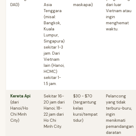
DAD)
Asia
maskapai)
dari luar
Tenggara
Vietnam atau
(misal:
ingin
Bangkok,
menghemat
Kuala
waktu.
Lumpur,
Singapura)
sekitar 1-3
jam. Dari
Vietnam
lain (Hanoi,
HCMC)
sekitar 1-
1.5 jam.
Kereta Api
Sekitar 16-
$30 - $70
Pelancong
(dari
20 jam dari
(tergantung
yang tidak
Hanoi/Ho
Hanoi; 18-
kelas
terburu-buru,
Chi Minh
22 jam dari
kursi/tempat
ingin
City)
Ho Chi
tidur)
menikmati
Minh City.
pemandangan
daratan