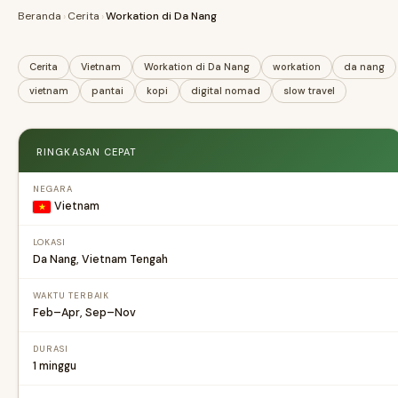
Beranda
›
Cerita
›
Workation di Da Nang
Cerita
Vietnam
Workation di Da Nang
workation
da nang
vietnam
pantai
kopi
digital nomad
slow travel
RINGKASAN CEPAT
NEGARA
Vietnam
LOKASI
Da Nang, Vietnam Tengah
WAKTU TERBAIK
Feb–Apr, Sep–Nov
DURASI
1 minggu