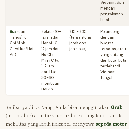
Vietnam, dan
mencari
pengalaman
lokal.
Bus
(dari
Sekitar 10-
$10 - $30
Pelancong
Hanoi/Ho
12 jam dari
(tergantung
dengan
Chi Minh
Hanoi; 10-
jarak dan
budget
City/Hue/Hoi
12 jam dari
jenis bus)
terbatas, atau
An)
Ho Chi
yang datang
Minh City;
dari kota-kota
1-2 jam
terdekat di
dari Hue;
Vietnam
30-60
Tengah.
menit dari
Hoi An.
Setibanya di Da Nang, Anda bisa menggunakan
Grab
(mirip Uber) atau taksi untuk berkeliling kota. Untuk
mobilitas yang lebih fleksibel, menyewa
sepeda motor