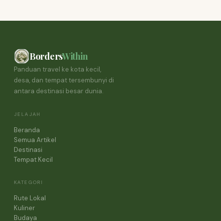
Borders
Within
Panduan travel ke kota kecil,
desa, dan tempat tersembunyi di
antara destinasi besar dunia.
JELAJAH
Beranda
Semua Artikel
Destinasi
Tempat Kecil
KATEGORI
Rute Lokal
Kuliner
Budaya