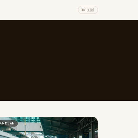
ID 🇮🇩
PANDUAN