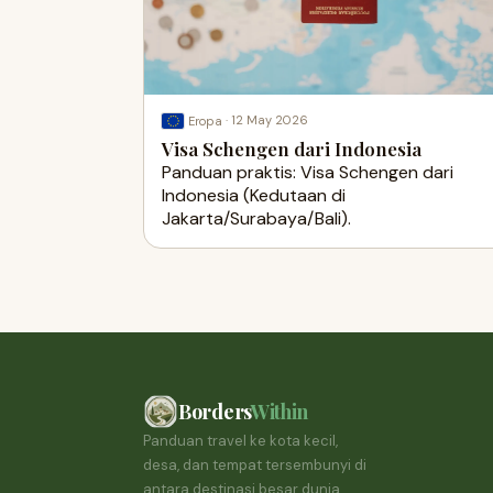
·
12 May 2026
Eropa
Visa Schengen dari Indonesia
Panduan praktis: Visa Schengen dari
Indonesia (Kedutaan di
Jakarta/Surabaya/Bali).
Borders
Within
Panduan travel ke kota kecil,
desa, dan tempat tersembunyi di
antara destinasi besar dunia.