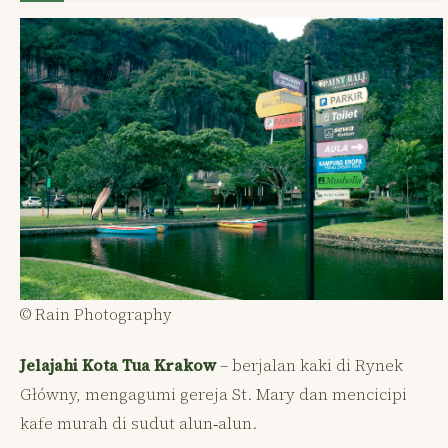
© Rain Photography
Jelajahi Kota Tua Krakow
– berjalan kaki di Rynek
Główny, mengagumi gereja St. Mary dan mencicipi
kafe murah di sudut alun‑alun.