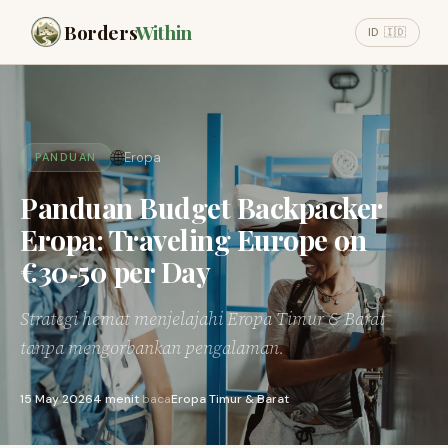
Borders
Within
ID 🇮🇩
🌐
Eropa
PANDUAN
Panduan Budget Backpacker
Eropa: Traveling Europe on
€30‑50 per Day
Strategi hemat menjelajahi Eropa Timur & Barat
tanpa mengorbankan pengalaman.
15 May 2026
4 menit
baca
Eropa Timur & Barat