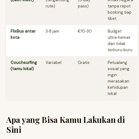
rute)
pass)
tanpa repot
booking tiap
tiket
FlixBus antar
3‑8 jam
€10‑30
Budget
kota
ultra‑hemat
dan tidak
terburu‑buru
Couchsurfing
Variabel
Gratis
Petualang
(tamu lokal)
sosial yang
ingin
merasakan
kehidupan
lokal
Apa yang Bisa Kamu Lakukan di
Sini