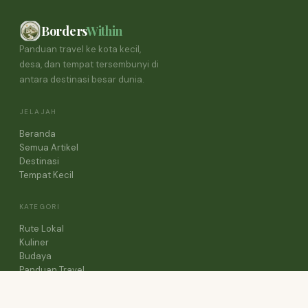
Borders
Within
Panduan travel ke kota kecil,
desa, dan tempat tersembunyi di
antara destinasi besar dunia.
JELAJAH
Beranda
Semua Artikel
Destinasi
Tempat Kecil
KATEGORI
Rute Lokal
Kuliner
Budaya
Panduan Travel
Cerita Perjalanan