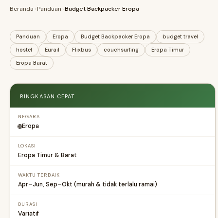
Beranda
›
Panduan
›
Budget Backpacker Eropa
Panduan
Eropa
Budget Backpacker Eropa
budget travel
hostel
Eurail
Flixbus
couchsurfing
Eropa Timur
Eropa Barat
RINGKASAN CEPAT
NEGARA
Eropa
🌐
LOKASI
Eropa Timur & Barat
WAKTU TERBAIK
Apr–Jun, Sep–Okt (murah & tidak terlalu ramai)
DURASI
Variatif