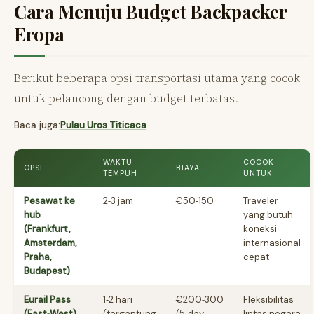
Cara Menuju Budget Backpacker
Eropa
Berikut beberapa opsi transportasi utama yang cocok
untuk pelancong dengan budget terbatas.
Baca juga:
Pulau Uros Titicaca
WAKTU
COCOK
OPSI
BIAYA
TEMPUH
UNTUK
Pesawat ke
2‑3 jam
€50‑150
Traveler
hub
yang butuh
(Frankfurt,
koneksi
Amsterdam,
internasional
Praha,
cepat
Budapest)
Eurail Pass
1‑2 hari
€200‑300
Fleksibilitas
(East‑West)
(tergantung
(5‑day
lintas negara