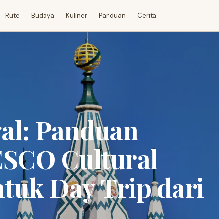
Rute
Budaya
Kuliner
Panduan
Cerita
gal: Panduan
SCO Cultural
tuk Day Trip dari