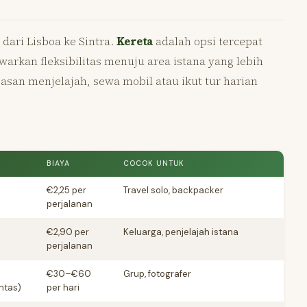
dari Lisboa ke Sintra.
Kereta
adalah opsi tercepat
rkan fleksibilitas menuju area istana yang lebih
asan menjelajah, sewa mobil atau ikut tur harian
BIAYA
COCOK UNTUK
€2,25 per
Travel solo, backpacker
perjalanan
€2,90 per
Keluarga, penjelajah istana
perjalanan
€30–€60
Grup, fotografer
intas)
per hari