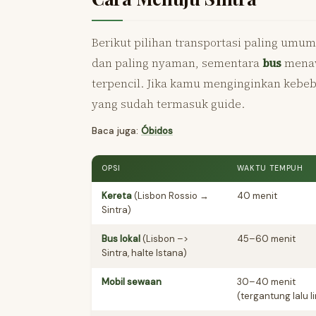
Berikut pilihan transportasi paling umum 
dan paling nyaman, sementara
bus
menawa
terpencil. Jika kamu menginginkan kebeb
yang sudah termasuk guide.
Baca juga:
Óbidos
OPSI
WAKTU TEMPUH
Kereta
(Lisbon Rossio →
40 menit
Sintra)
Bus lokal
(Lisbon –>
45–60 menit
Sintra, halte Istana)
Mobil sewaan
30–40 menit
(tergantung lalu l