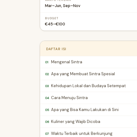
WAKTU TERBAIK
Mar–Jun, Sep–Nov
BUDGET
€45–€100
DAFTAR ISI
Mengenal Sintra
01
Apa yang Membuat Sintra Spesial
02
Kehidupan Lokal dan Budaya Setempat
03
Cara Menuju Sintra
04
Apa yang Bisa Kamu Lakukan di Sini
05
Kuliner yang Wajib Dicoba
06
Waktu Terbaik untuk Berkunjung
07