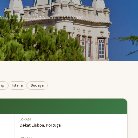
arah di Sintra dalam satu kunjungan
rip
Istana
Budaya
LOKASI
Dekat Lisboa, Portugal