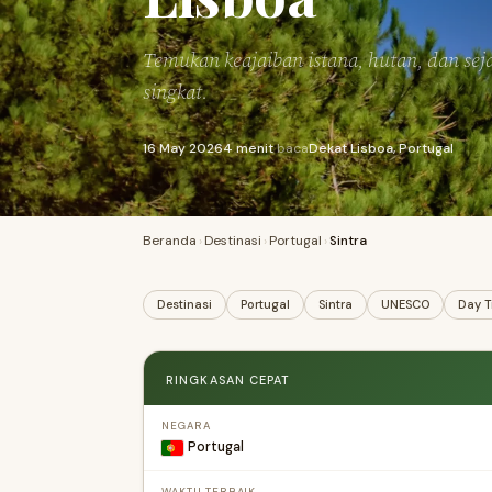
Temukan keajaiban istana, hutan, dan sej
singkat.
16 May 2026
4 menit
baca
Dekat Lisboa, Portugal
Beranda
›
Destinasi
›
Portugal
›
Sintra
Destinasi
Portugal
Sintra
UNESCO
Day T
RINGKASAN CEPAT
NEGARA
Portugal