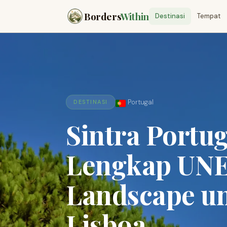
Borders
Within
Destinasi
Tempat
Portugal
DESTINASI
Sintra Portu
Lengkap UNE
Landscape un
Lisboa