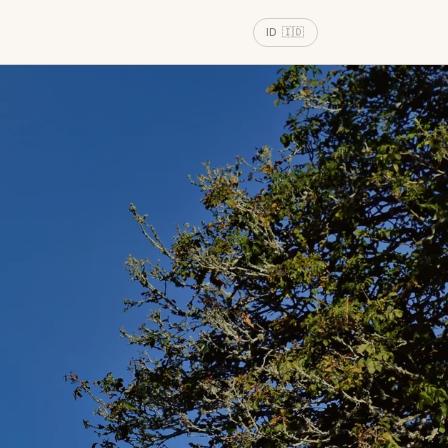
ID 🇮🇩