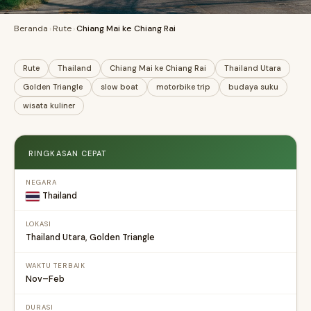
Beranda
›
Rute
›
Chiang Mai ke Chiang Rai
Rute
Thailand
Chiang Mai ke Chiang Rai
Thailand Utara
Golden Triangle
slow boat
motorbike trip
budaya suku
wisata kuliner
RINGKASAN CEPAT
NEGARA
Thailand
LOKASI
Thailand Utara, Golden Triangle
WAKTU TERBAIK
Nov–Feb
DURASI