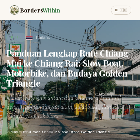
Borders
Within
ID 🇮🇩
Thailand
RUTE
Panduan Lengkap Rute Chiang
Mai ke Chiang Rai: Slow Boat,
Motorbike, dan Budaya Golden
Triangle
Jelajahi rute unik antara dua kota utara Thailand
dengan pemandangan alam, suku bukit, dan situs
budaya yang tak biasa.
13 May 2026
4 menit
baca
Thailand Utara, Golden Triangle