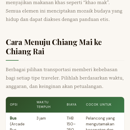
menyajikan makanan khas seperti “khao mak”.
Semua elemen ini menciptakan mozaik budaya yang
hidup dan dapat diakses dengan panduan etis.
Cara Menuju Chiang Mai ke
Chiang Rai
Berbagai pilihan transportasi memberi kebebasan
bagi setiap tipe traveler. Pilihlah berdasarkan waktu,
anggaran, dan keinginan akan petualangan.
WAKTU
OPSI
BIAYA
COCOK UNTUK
TEMPUH
Bus
3 jam
THB
Pelancong yang
(Arcade
150–
mengutamakan
Bus
250
kecepatan dan