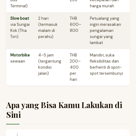
Terminal)
harga murah
Slow boat
2 hari
THB
Petualang yang
via Sungai
(termasuk
600–
ingin merasakan
Kok (Tha
malam di
800
pengalaman
Ton)
perahu)
sungai yang
lambat
Motorbike
4–5 jam
THB
Mandiri, suka
sewaan
(tergantung
200–
fleksibilitas dan
kondisi
400
berhenti di spot-
jalan)
per
spot tersembunyi
hari
Apa yang Bisa Kamu Lakukan di
Sini