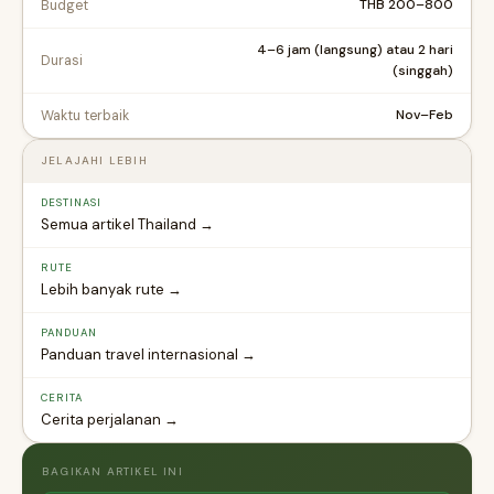
THB 200–800
Budget
4–6 jam (langsung) atau 2 hari
Durasi
(singgah)
Nov–Feb
Waktu terbaik
JELAJAHI LEBIH
DESTINASI
Semua artikel Thailand →
RUTE
Lebih banyak rute →
PANDUAN
Panduan travel internasional →
CERITA
Cerita perjalanan →
BAGIKAN ARTIKEL INI