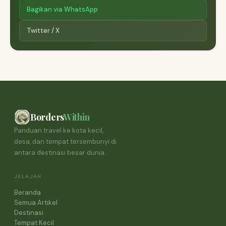
Bagikan via WhatsApp
Twitter / X
Borders
Within
Panduan travel ke kota kecil,
desa, dan tempat tersembunyi di
antara destinasi besar dunia.
JELAJAH
Beranda
Semua Artikel
Destinasi
Tempat Kecil