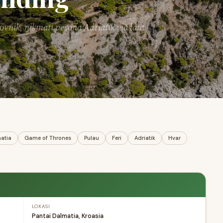
ovnik, nikmati pesona Adriatik via laut
atia
Game of Thrones
Pulau
Feri
Adriatik
Hvar
LOKASI
Pantai Dalmatia, Kroasia