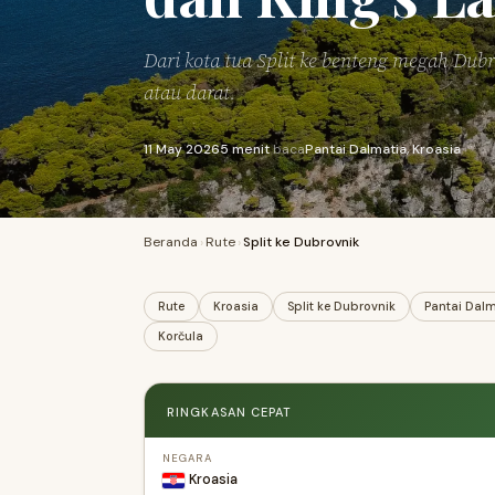
Dari kota tua Split ke benteng megah Dubr
atau darat.
11 May 2026
5 menit
baca
Pantai Dalmatia, Kroasia
Beranda
›
Rute
›
Split ke Dubrovnik
Rute
Kroasia
Split ke Dubrovnik
Pantai Dalm
Korčula
RINGKASAN CEPAT
NEGARA
Kroasia