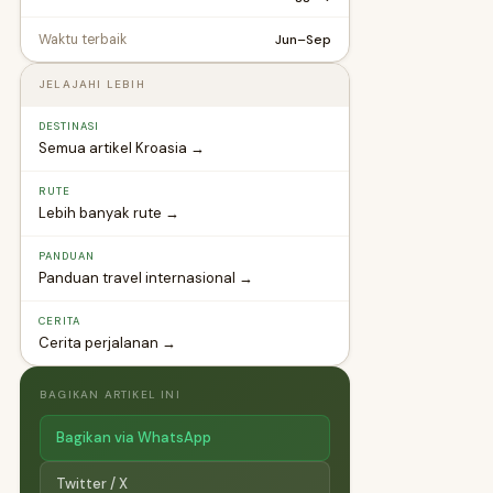
Jun–Sep
Waktu terbaik
JELAJAHI LEBIH
DESTINASI
Semua artikel Kroasia →
RUTE
Lebih banyak rute →
PANDUAN
Panduan travel internasional →
CERITA
Cerita perjalanan →
BAGIKAN ARTIKEL INI
Bagikan via WhatsApp
Twitter / X