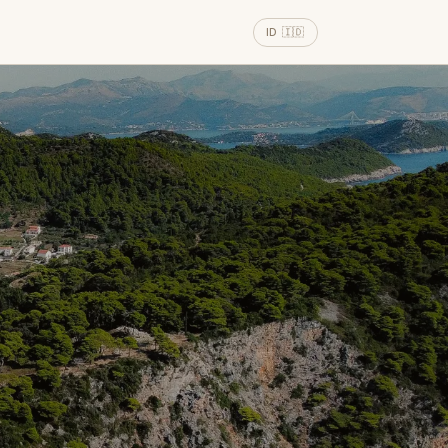
ID 🇮🇩