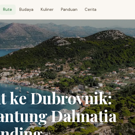
Rute
Budaya
Kuliner
Panduan
Cerita
it ke Dubrovnik:
Jantung Dalmatia
anding