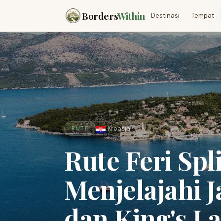
Borders
Within
Destinasi
Tempat
Kroasia
RUTE
Rute Feri Spl
Menjelajahi 
dan King's L