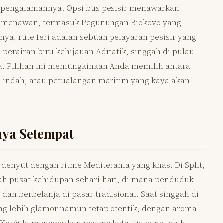
tas pengalamannya. Opsi bus pesisir menawarkan
g menawan, termasuk Pegunungan Biokovo yang
ya, rute feri adalah sebuah pelayaran pesisir yang
rairan biru kehijauan Adriatik, singgah di pulau-
la. Pilihan ini memungkinkan Anda memilih antara
indah, atau petualangan maritim yang kaya akan
aya Setempat
rdenyut dengan ritme Mediterania yang khas. Di Split,
alah pusat kehidupan sehari-hari, di mana penduduk
dan berbelanja di pasar tradisional. Saat singgah di
g lebih glamor namun tetap otentik, dengan aroma
 Korčula menawarkan pesona kota tua yang lebih