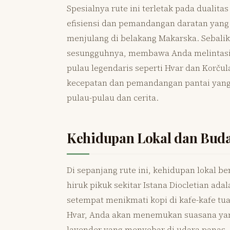
Spesialnya rute ini terletak pada duali
efisiensi dan pemandangan daratan yan
menjulang di belakang Makarska. Sebalikn
sesungguhnya, membawa Anda melintasi pe
pulau legendaris seperti Hvar dan Korču
kecepatan dan pemandangan pantai yang 
pulau-pulau dan cerita.
Kehidupan Lokal dan Bud
Di sepanjang rute ini, kehidupan lokal be
hiruk pikuk sekitar Istana Diocletian ad
setempat menikmati kopi di kafe-kafe tua 
Hvar, Anda akan menemukan suasana yan
lavender yang menyebar di udara panas.