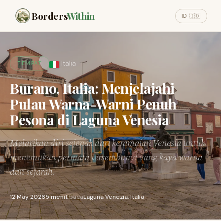
Borders
Within
ID 🇮🇩
Italia
TEMPAT
Burano, Italia: Menjelajahi
Pulau Warna-Warni Penuh
Pesona di Laguna Venesia
Melarikan diri sejenak dari keramaian Venesia untuk
menemukan permata tersembunyi yang kaya warna
dan sejarah.
12 May 2026
5 menit
baca
Laguna Venezia, Italia