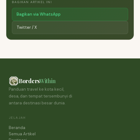
BAGIKAN ARTIKEL INI
Bagikan via WhatsApp
Twitter / X
Borders
Within
Panduan travel ke kota kecil,
desa, dan tempat tersembunyi di
antara destinasi besar dunia.
JELAJAH
Beranda
Semua Artikel