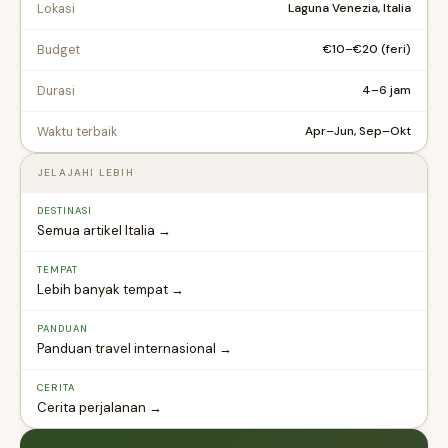
Laguna Venezia, Italia
Lokasi
€10–€20 (feri)
Budget
4–6 jam
Durasi
Apr–Jun, Sep–Okt
Waktu terbaik
JELAJAHI LEBIH
DESTINASI
Semua artikel Italia →
TEMPAT
Lebih banyak tempat →
PANDUAN
Panduan travel internasional →
CERITA
Cerita perjalanan →