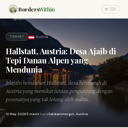
Borders
Within
ID 🇮🇩
Austria
TEMPAT
Hallstatt, Austria: Desa Ajaib di
Tepi Danau Alpen yang
Mendunia
Jelajahi keindahan Hallstatt, desa bersejarah di
Austria yang memikat jutaan pengunjung dengan
pesonanya yang tak lekang oleh waktu.
12 May 2026
5 menit
baca
Salzkammergut, Austria