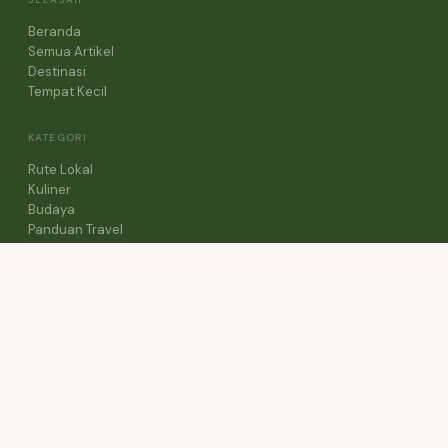
Beranda
Semua Artikel
Destinasi
Tempat Kecil
KATEGORI
Rute Lokal
Kuliner
Budaya
Panduan Travel
Cerita Perjalanan
TENTANG
Tentang Blog
Kontak
Kebijakan Privasi