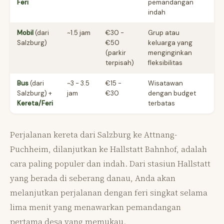
Feri
pemandangan
indah
Mobil
(dari
~1.5 jam
€30 -
Grup atau
Salzburg)
€50
keluarga yang
(parkir
menginginkan
terpisah)
fleksibilitas
Bus
(dari
~3 - 3.5
€15 -
Wisatawan
Salzburg) +
jam
€30
dengan budget
Kereta/Feri
terbatas
Perjalanan kereta dari Salzburg ke Attnang-
Puchheim, dilanjutkan ke Hallstatt Bahnhof, adalah
cara paling populer dan indah. Dari stasiun Hallstatt
yang berada di seberang danau, Anda akan
melanjutkan perjalanan dengan feri singkat selama
lima menit yang menawarkan pemandangan
pertama desa yang memukau.