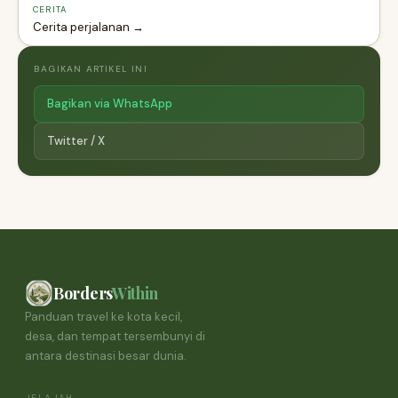
CERITA
Cerita perjalanan →
BAGIKAN ARTIKEL INI
Bagikan via WhatsApp
Twitter / X
Borders
Within
Panduan travel ke kota kecil,
desa, dan tempat tersembunyi di
antara destinasi besar dunia.
JELAJAH