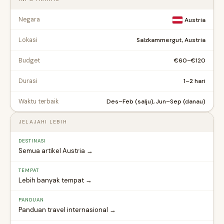
Negara
Austria
Salzkammergut, Austria
Lokasi
€60–€120
Budget
1–2 hari
Durasi
Des–Feb (salju), Jun–Sep (danau)
Waktu terbaik
JELAJAHI LEBIH
DESTINASI
Semua artikel Austria →
TEMPAT
Lebih banyak tempat →
PANDUAN
Panduan travel internasional →