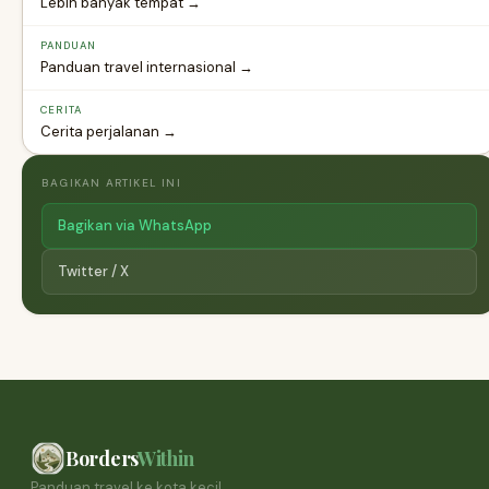
Lebih banyak tempat →
PANDUAN
Panduan travel internasional →
CERITA
Cerita perjalanan →
BAGIKAN ARTIKEL INI
Bagikan via WhatsApp
Twitter / X
Borders
Within
Panduan travel ke kota kecil,