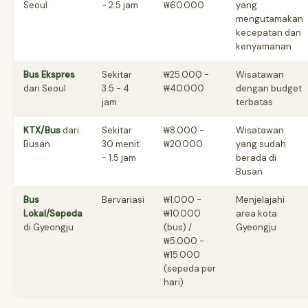
Seoul
- 2.5 jam
₩60.000
yang
mengutamakan
kecepatan dan
kenyamanan
Bus Ekspres
Sekitar
₩25.000 -
Wisatawan
dari Seoul
3.5 - 4
₩40.000
dengan budget
jam
terbatas
KTX/Bus
dari
Sekitar
₩8.000 -
Wisatawan
Busan
30 menit
₩20.000
yang sudah
- 1.5 jam
berada di
Busan
Bus
Bervariasi
₩1.000 -
Menjelajahi
Lokal/Sepeda
₩10.000
area kota
di Gyeongju
(bus) /
Gyeongju
₩5.000 -
₩15.000
(sepeda per
hari)