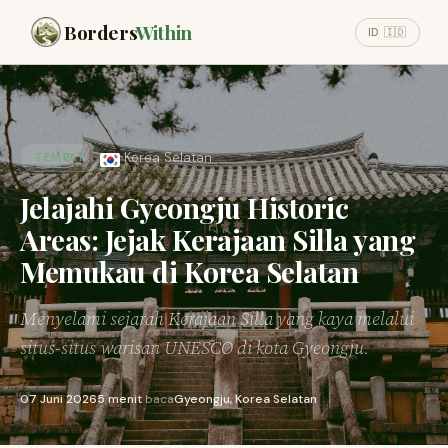
Borders
Within
ID 🇮🇩
Korea Selatan
TEMPAT
Jelajahi Gyeongju Historic
Areas: Jejak Kerajaan Silla yang
Memukau di Korea Selatan
Menyelami sejarah Kerajaan Silla yang kaya melalui
situs-situs warisan UNESCO di kota Gyeongju.
07 Juni 2026
5 menit
baca
Gyeongju, Korea Selatan