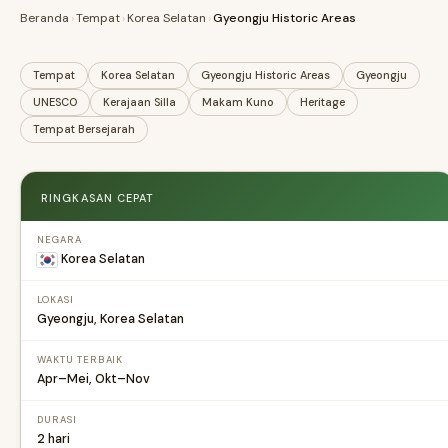
Beranda
›
Tempat
›
Korea Selatan
›
Gyeongju Historic Areas
Tempat
Korea Selatan
Gyeongju Historic Areas
Gyeongju
UNESCO
Kerajaan Silla
Makam Kuno
Heritage
Tempat Bersejarah
RINGKASAN CEPAT
NEGARA
Korea Selatan
LOKASI
Gyeongju, Korea Selatan
WAKTU TERBAIK
Apr–Mei, Okt–Nov
DURASI
2 hari