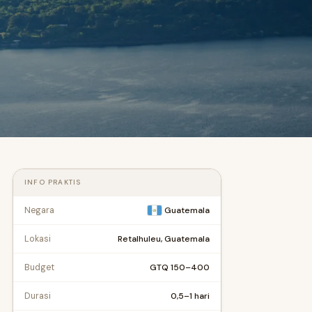
INFO PRAKTIS
Negara
Guatemala
Retalhuleu, Guatemala
Lokasi
GTQ 150–400
Budget
0,5–1 hari
Durasi