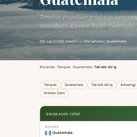
Temukan perpaduan peradaban kuno yang 
tersembunyi di pesisir Pasifik Guatemala.
08 Juli 2026
6 menit
baca
Retalhuleu, Guatemala
Beranda
›
Tempat
›
Guatemala
›
Tak’alik Ab’aj
Tempat
Guatemala
Tak’alik Ab’aj
Arkeologi
Hidden Gem
RINGKASAN CEPAT
NEGARA
Guatemala