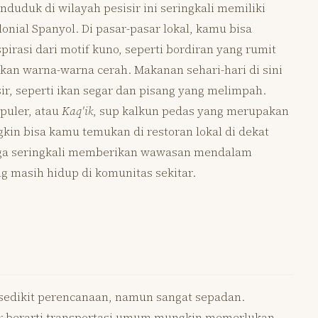
uduk di wilayah pesisir ini seringkali memiliki
nial Spanyol. Di pasar-pasar lokal, kamu bisa
rasi dari motif kuno, seperti bordiran yang rumit
kan warna-warna cerah. Makanan sehari-hari di sini
ir, seperti ikan segar dan pisang yang melimpah.
opuler, atau
Kaq'ik
, sup kalkun pedas yang merupakan
in bisa kamu temukan di restoran lokal di dekat
juga seringkali memberikan wawasan mendalam
ang masih hidup di komunitas sekitar.
 sedikit perencanaan, namun sangat sepadan.
sar berarti transportasi umum mungkin memerlukan