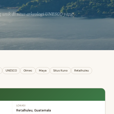
unik di situs arkeologi UNESCO yang
UNESCO
Olmec
Maya
Situs Kuno
Retalhuleu
LOKASI
Retalhuleu, Guatemala