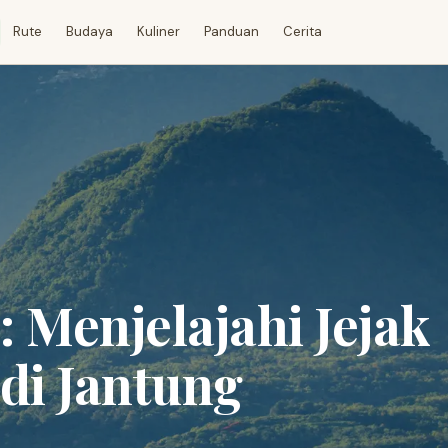
Rute
Budaya
Kuliner
Panduan
Cerita
: Menjelajahi Jejak
di Jantung