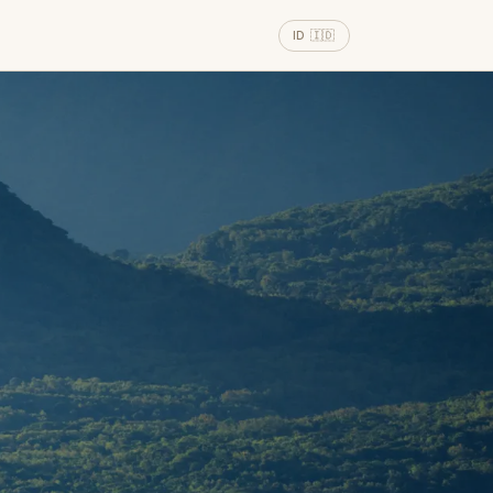
ID 🇮🇩