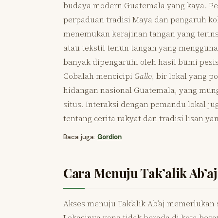
budaya modern Guatemala yang kaya. Pend
perpaduan tradisi Maya dan pengaruh kolo
menemukan kerajinan tangan yang terinspi
atau tekstil tenun tangan yang mengguna
banyak dipengaruhi oleh hasil bumi pesis
Cobalah mencicipi
Gallo
, bir lokal yang p
hidangan nasional Guatemala, yang mungk
situs. Interaksi dengan pemandu lokal 
tentang cerita rakyat dan tradisi lisan y
Baca juga:
Gordion
Cara Menuju Tak’alik Ab’aj
Akses menuju Tak’alik Ab’aj memerlukan
Lokasinya yang tidak berada di kota be