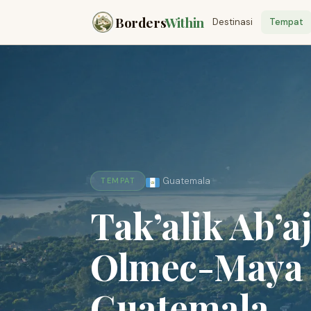
Borders
Within
Destinasi
Tempat
Guatemala
TEMPAT
Tak’alik Ab’aj
Olmec-Maya 
Guatemala