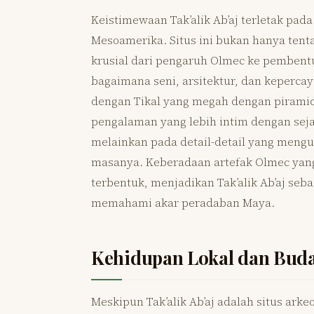
Keistimewaan Tak’alik Ab’aj terletak pad
Mesoamerika. Situs ini bukan hanya tenta
krusial dari pengaruh Olmec ke pembentuk
bagaimana seni, arsitektur, dan keperc
dengan Tikal yang megah dengan piramid
pengalaman yang lebih intim dengan sej
melainkan pada detail-detail yang mengu
masanya. Keberadaan artefak Olmec yang
terbentuk, menjadikan Tak’alik Ab’aj seba
memahami akar peradaban Maya.
Kehidupan Lokal dan Bud
Meskipun Tak’alik Ab’aj adalah situs arkeo